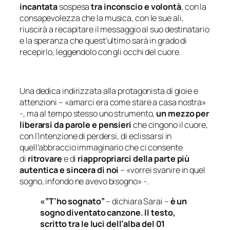
incantata
sospesa
tra inconscio e volontà
, con la
consapevolezza che la musica, con le sue ali,
riuscirà a recapitare il messaggio al suo destinatario
e la speranza che quest’ultimo sarà in grado di
recepirlo, leggendolo con gli occhi del cuore.
Una dedica indirizzata alla protagonista di gioie e
attenzioni – «
amarci era come stare a casa nostra
»
-, ma al tempo stesso uno strumento,
un mezzo per
liberarsi da parole e pensieri
che cingono il cuore,
con l’intenzione di perdersi, di eclissarsi in
quell’abbraccio immaginario che ci consente
di
ritrovare
e di
riappropriarci della parte più
autentica e sincera di noi
– «
vorrei svanire in quel
sogno, infondo ne avevo bisogno
» -.
«”T’ho sognato”
– dichiara Sarai –
è un
sogno diventato canzone. Il testo,
scritto tra le luci dell’alba del 01