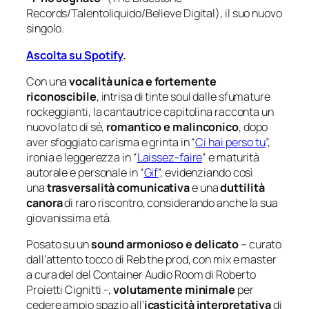
Records/Talentoliquido/Believe Digital
), il suo nuovo
singolo.
Ascolta su Spotify
.
Con una
vocalità unica e fortemente
riconoscibile
, intrisa di tinte soul dalle sfumature
rockeggianti, la cantautrice capitolina racconta un
nuovo lato di sé,
romantico e malinconico
, dopo
aver sfoggiato carisma e grinta in “
Ci hai perso tu
”,
ironia e leggerezza in “
Laissez-faire
” e maturità
autorale e personale in “
Gif
”, evidenziando così
una
trasversalità comunicativa
e una
duttilità
canora
di raro riscontro, considerando anche la sua
giovanissima età.
Posato su un
sound armonioso e delicato
– curato
dall’attento tocco di Reb the prod, con mix e master
a cura del del
Container Audio Room
di Roberto
Proietti Cignitti -,
volutamente minimale
per
cedere ampio spazio all’
icasticità interpretativa
di