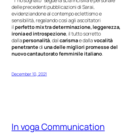
“T’ho sognato” segue la scia incisiva e personale
delle precedenti pubblicazioni di Sarai,
evidenziandone al contempo eclettismo e
sensibilità, regalando così agli ascoltatori
il
perfetto mix tra determinazione, leggerezza,
ironia ed introspezione
, il tutto sorretto
dalla
personalità
, dal
carisma
e dalla
vocalità
penetrante
di
una delle migliori promesse del
nuovo cantautorato femminile italiano
.
December 10, 2021
In voga Communication