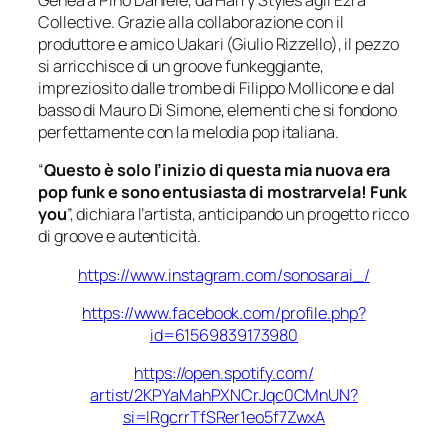
Genea a Pino Daniele, da Harry Styles agli Ezra
Collective. Grazie alla collaborazione con il
produttore e amico Uakari (Giulio Rizzello), il pezzo
si arricchisce di un groove funkeggiante,
impreziosito dalle trombe di Filippo Mollicone e dal
basso di Mauro Di Simone, elementi che si fondono
perfettamente con la melodia pop italiana.
“
Questo è solo l’inizio di questa mia nuova era
pop funk e sono entusiasta di mostrarvela! Funk
you
”, dichiara l’artista, anticipando un progetto ricco
di groove e autenticità.
https://www.instagram.com/
sonosarai_/
https://www.facebook.com/
profile.php?
id=61569839173980
https://open.spotify.com/
artist/2KPYaMahPXNCrJqc0CMnUN?
si=lRgcrrTfSRer1eo5f7ZwxA