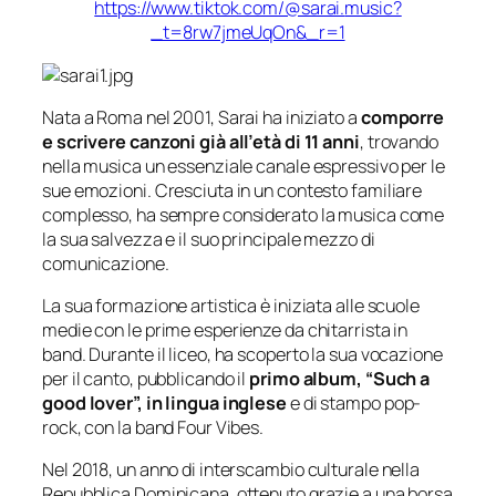
https://www.tiktok.com/@sarai.
music?
_t=8rw7jmeUqOn&_r=1
Nata a Roma nel 2001, Sarai ha iniziato a
comporre
e scrivere canzoni già all’età di 11 anni
, trovando
nella musica un essenziale canale espressivo per le
sue emozioni. Cresciuta in un contesto familiare
complesso, ha sempre considerato la musica come
la sua salvezza e il suo principale mezzo di
comunicazione.
La sua formazione artistica è iniziata alle scuole
medie con le prime esperienze da chitarrista in
band. Durante il liceo, ha scoperto la sua vocazione
per il canto, pubblicando il
primo album, “Such a
good lover”, in lingua inglese
e di stampo pop-
rock, con la band Four Vibes.
Nel 2018, un anno di interscambio culturale nella
Repubblica Dominicana, ottenuto grazie a una borsa