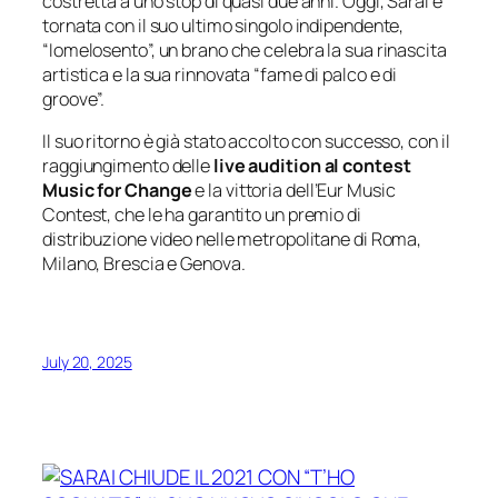
costretta a uno stop di quasi due anni. Oggi, Sarai è
tornata con il suo ultimo singolo indipendente,
“Iomelosento”, un brano che celebra la sua rinascita
artistica e la sua rinnovata “fame di palco e di
groove”.
Il suo ritorno è già stato accolto con successo, con il
raggiungimento delle
live audition al contest
Music for Change
e la vittoria dell’Eur Music
Contest, che le ha garantito un premio di
distribuzione video nelle metropolitane di Roma,
Milano, Brescia e Genova.
July 20, 2025