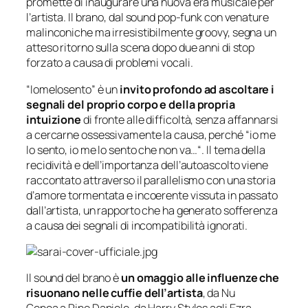
promette di inaugurare una nuova era musicale per
l’artista. Il brano, dal sound pop-funk con venature
malinconiche ma irresistibilmente groovy, segna un
atteso ritorno sulla scena dopo due anni di stop
forzato a causa di problemi vocali.
“Iomelosento” è un
invito profondo ad ascoltare i
segnali del proprio corpo e della propria
intuizione
di fronte alle difficoltà, senza affannarsi
a cercarne ossessivamente la causa, perché “
io me
lo sento, io me lo sento che non va…
“. Il tema della
recidività e dell’importanza dell’autoascolto viene
raccontato attraverso il parallelismo con una storia
d’amore tormentata e incoerente vissuta in passato
dall’artista, un rapporto che ha generato sofferenza
a causa dei segnali di incompatibilità ignorati.
Il sound del brano è
un omaggio alle influenze che
risuonano nelle cuffie dell’artista
, da Nu