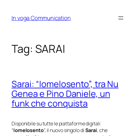
Skip
to
In voga Communication
content
Tag:
SARAI
Sarai: “Iomelosento”, tra Nu
Genea e Pino Daniele, un
funk che conquista
Disponibile su tutte le piattaforme digitali
“
Iomelosento
”, il nuovo singolo di
Sarai
, che