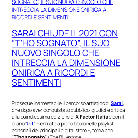
SARAI CHIUDE IL 2021 CON
“T’HO SOGNATO”, IL SUO
NUOVO SINGOLO CHE
INTRECCIA LA DIMENSIONE
ONIRICA A RICORDI E
SENTIMENTI
Prosegue inarrestabile il percorso artistico di
Sarai
,
che dopo aver conquistato pubblico, giudici e critica
alla quindicesima edizione di
X Factor Italia
e con il
brano “
Gif
” – entrato a pieno titolo nelle playlist
editoriali dei principali digital store -, torna con
“
T’ho sognato
” (
The Bluestone