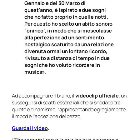
Gennaio e del 30 Marzo di
quest’anno, è ispirato a due sogni
che ho fatto proprio in quelle notti.
Per questo ho scelto un abito sonoro
“onirico”, in modo che si mescolasse
alla perfezione ad un sentimento
nostalgico scaturito da una relazione
divenuta ormai un lontano ricordo,
rivissuto a distanza di tempo in due
sogni che ho voluto ricordare in
musica».
Ad accompagnare il brano, il
videoclip ufficiale
, un
susseguirsi di scatti essenziali che si snodano tra
quiete e dinamismo, rappresentando egregiamente
il mood e l’accezione del pezzo.
Guarda il video
.