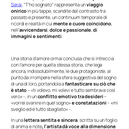
Sarai
, “T’ho sognato” rappresenta un
viaggio
onirico
in più tappe, scandite dal contrasto tra
passato e presente, un continuum temporale di
ricordi e realtà in cui
mente e cuore coincidono
,
nell’
avvicendarsi
,
dolce e passionale
,
di
immagini e sentimenti
.
Una storia d’amore ormai conclusa che si intreccia
con l’amore per quella stessa storia, che lega
ancora, indissolubilmente, le due protagoniste, al
punto da irrompere nella sfera suggestiva del sogno
di una di loro, portandola a
fantasticare su ciò che
è stato
– «
ti volevo, mi volevi e tutto sembrava così
vero
» -, in un
conflitto emotivo tra desideri
–
«
vorrei svanire in quel sogno
»
e constatazioni
– «
mi
sveglio ed è tutto sbagliato
» -.
In una
lettera sentita e sincera
, scritta su un foglio
di anima e note
, l’artista dà voce alla dimensione