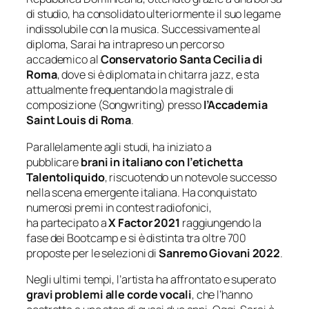
di studio, ha consolidato ulteriormente il suo legame
indissolubile con la musica. Successivamente al
diploma, Sarai ha intrapreso un percorso
accademico al
Conservatorio Santa Cecilia di
Roma
, dove si è diplomata in chitarra jazz, e sta
attualmente frequentando la magistrale di
composizione (Songwriting) presso
l’Accademia
Saint Louis di Roma
.
Parallelamente agli studi, ha iniziato a
pubblicare
brani in italiano con l’etichetta
Talentoliquido
, riscuotendo un notevole successo
nella scena emergente italiana. Ha conquistato
numerosi premi in contest radiofonici,
ha partecipato a
X Factor 2021
raggiungendo la
fase dei Bootcamp e si è distinta tra oltre 700
proposte per le selezioni di
Sanremo Giovani 2022
.
Negli ultimi tempi, l’artista ha affrontato e superato
gravi problemi alle corde vocali
, che l’hanno