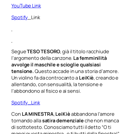
YouTube Link
Spotify
_Link
Segue
TESO TESORO
, già il titolo racchiude
l’argomento della canzone.
La femminilità
avvolge il maschile e scioglie qualsiasi
tensione.
Questo accade in una storia d’amore.
Un violino fa da controcanto a
LeiKiè
, creando e
allentando, con sensualità, la tensione e
l’abbondono al fisico e ai sensi.
Spotify_Link
Con
LA MINESTRA
,
LeiKiè
abbandona l’amore
tornando alla
satira demenziale
che non manca
di sottotesto. Conosciamo tutti il detto “
O ti
mangi questa minestra…o ti butti dalla finestra!
”