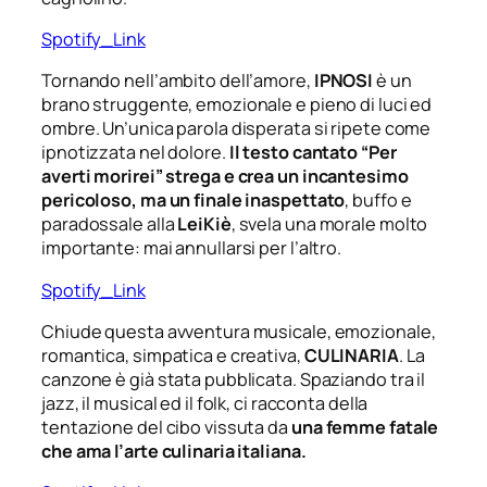
Spotify_Link
Tornando nell’ambito dell’amore,
IPNOSI
è un
brano struggente, emozionale e pieno di luci ed
ombre. Un’unica parola disperata si ripete come
ipnotizzata nel dolore.
Il testo cantato “
Per
averti morirei
” strega e crea un incantesimo
pericoloso, ma un finale inaspettato
, buffo e
paradossale alla
LeiKiè
, svela una morale molto
importante: mai annullarsi per l’altro.
Spotify_Link
Chiude questa avventura musicale, emozionale,
romantica, simpatica e creativa,
CULINARIA
.
La
canzone è già stata pubblicata. Spaziando tra il
jazz, il musical ed il folk, ci racconta della
tentazione del cibo vissuta da
una femme fatale
che ama l’arte culinaria italiana.