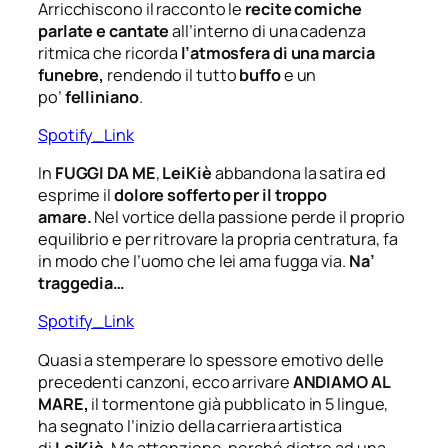
Arricchiscono il racconto
le
recite comiche
parlate e cantate
all’interno di una cadenza
ritmica che ricorda
l’atmosfera di
una marcia
funebre,
rendendo il tutto
buffo
e un
po’
felliniano
.
Spotify_Link
In
FUGGI DA ME
,
LeiKiè
abbandona la satira ed
esprime il
dolore sofferto per il troppo
amare.
Nel vortice della passione perde il proprio
equilibrio e per ritrovare la propria centratura, fa
in modo che l’uomo che lei ama fugga via.
Na’
traggedia…
Spotify_Link
Quasi a stemperare lo spessore emotivo delle
precedenti canzoni, ecco arrivare
ANDIAMO AL
MARE
,
il tormentone già pubblicato in 5 lingue,
ha segnato l’inizio della carriera artistica
di
LeiKiè
. Ma attenzione, perché dietro ad una