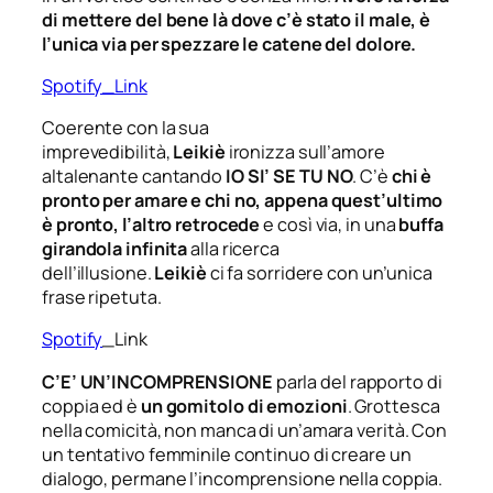
di mettere del bene là dove c’è stato il male, è
l’unica via per spezzare le catene del dolore.
Spotify_Link
Coerente con la sua
imprevedibilità,
Leikiè
ironizza sull’amore
altalenante cantando
IO SI’ SE TU NO
. C’è
chi è
pronto per amare e chi no, appena quest’ultimo
è pronto, l’altro retrocede
e così via, in
una
buffa
girandola infinita
alla ricerca
dell’illusione.
Leikiè
ci fa sorridere con un’unica
frase ripetuta.
Spotify
_Link
C’E’ UN’INCOMPRENSIONE
parla del rapporto di
coppia ed è
un gomitolo di emozioni
. Grottesca
nella comicità, non manca di un’amara verità. Con
un tentativo femminile continuo di creare un
dialogo, permane l’incomprensione nella coppia.