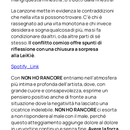
La canzone mette in evidenza le contraddizioni
che nella vita si possono trovare. C’è chi è
rassegnato ad una vita monotona e chi invece
desidera e sogna
qualcosa di più, ma si fa
condizionare da altri, o da altre parti di sé
stesso.
Il
conflitto comico offre spunti di
riflessione
con una chiusura a sorpresa
alla
LeiKiè
.
Spotify_Link
Con
NON HO RANCORE
entriamo nell’atmosfera
più intima e profonda dell’artista, dove, con
grande cuore e consapevolezza, esprime un
pensiero positivo anche di fronte a una
situazione dove la negatività ha lasciato una
cicatrice indelebile.
NON HO RANCORE
ci esorta
a non rispondere al male con il male, perché
questo atteggiamento aggiunge dolore al dolore
in un vortice continuo e senza fine.
Avere la forza