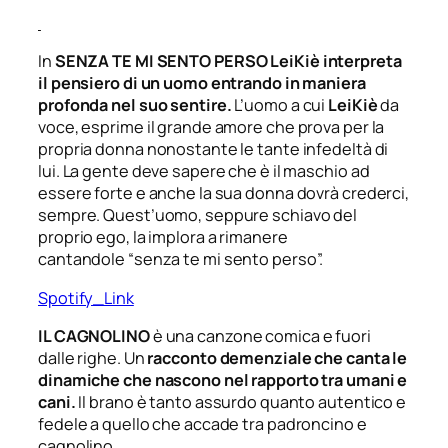
In
SENZA TE MI SENTO PERSO LeiKiè
interpreta
il pensiero di un uomo entrando in maniera
profonda nel suo sentire.
L’uomo a cui
LeiKiè
da
voce, esprime il grande amore che prova per la
propria donna nonostante le tante infedeltà di
lui. La gente deve sapere che è il maschio ad
essere forte e anche la sua donna dovrà crederci,
sempre. Quest’uomo, seppure schiavo del
proprio ego, la implora a rimanere
cantandole
“senza te mi sento perso”.
Spotify_Link
IL CAGNOLINO
è una canzone comica e fuori
dalle righe. Un
racconto demenziale che canta le
dinamiche che nascono nel rapporto tra umani e
cani.
Il brano è tanto assurdo quanto autentico e
fedele a quello che accade tra padroncino e
cagnolino.