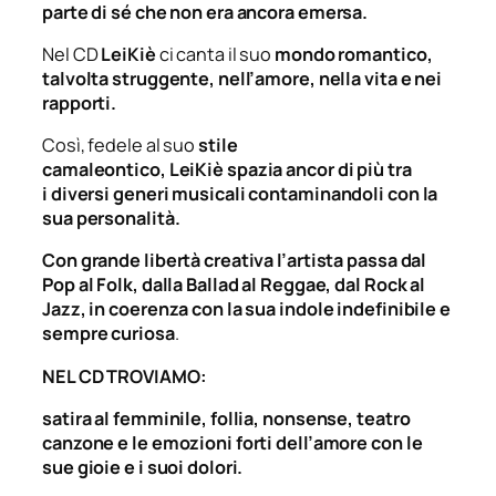
parte di sé che non era ancora emersa.
Nel CD
LeiKiè
ci canta il suo
mondo romantico,
talvolta struggente, nell’amore, nella vita e nei
rapporti.
Così, fedele al suo
stile
camaleontico,
LeiKiè
spazia ancor di più tra
i
diversi generi musicali
contaminandoli con la
sua personalità.
Con grande libertà creativa l’artista passa dal
Pop al Folk, dalla Ballad al Reggae, dal Rock al
Jazz, in coerenza con la sua indole indefinibile e
sempre curiosa
.
NEL CD TROVIAMO:
satira al femminile, follia, nonsense, teatro
canzone e le emozioni forti dell’amore con le
sue gioie e i suoi dolori.