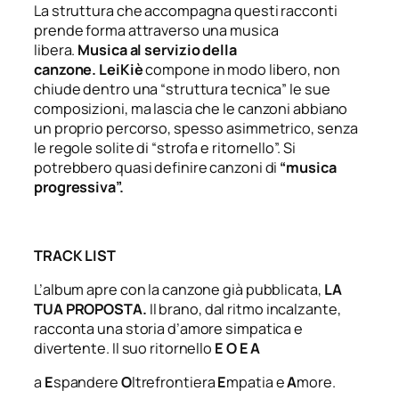
La struttura che accompagna questi racconti
prende forma attraverso una musica
libera.
Musica al servizio della
canzone.
LeiKiè
compone in modo libero, non
chiude dentro una “struttura tecnica” le sue
composizioni, ma lascia che le canzoni abbiano
un proprio percorso, spesso asimmetrico, senza
le regole solite di “strofa e ritornello”. Si
potrebbero quasi definire canzoni di
“musica
progressiva”.
TRACK LIST
L’album apre con la canzone già pubblicata,
LA
TUA PROPOSTA
.
Il brano, dal ritmo incalzante,
racconta una storia d’amore simpatica e
divertente. Il suo ritornello
E O E A
a
E
spandere
O
ltrefrontiera
E
mpatia e
A
more.