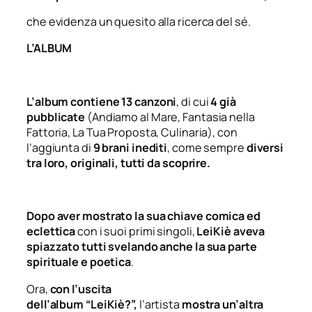
che evidenza un quesito alla ricerca del sé.
L’ALBUM
L’album contiene
13 canzoni
, di cui
4 già
pubblicate
(
Andiamo al Mare, Fantasia nella
Fattoria, La Tua Proposta, Culinaria
), con
l’aggiunta di
9 brani inediti
, come sempre
diversi
tra loro, originali, tutti da scoprire.
Dopo aver mostrato la sua
chiave comica
ed
eclettica
con i suoi primi singoli,
LeiKiè
aveva
spiazzato tutti svelando anche la sua parte
spirituale e poetica
.
Ora,
con l’uscita
dell’album
“LeiKiè?”
,
l’artista
mostra un’altra