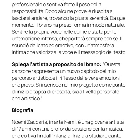
professionale e sentiva forte il peso della
responsabilità. Dopo alcune prove, è riuscita a
lasciarsi andare, trovando la giusta serenità. Da quel
momento, il brano ha preso forma in modo naturale.
Sentire la propria voce nelle cuffie è stata per lei
un’emozione intensa, che porterà sempre con sé. Il
sound è delicato ed emotivo, con un’atmosfera
intima che valorizza la voce e il messaggio del testo.
Spiega l’artista a proposito del brano:
“Questa
canzone rappresenta un nuovo capitolo del mio
percorso artistico,è il riflesso delle vere emozioni
che provo. Si inserisce nel mio progetto come punto
di inizio e tappa di crescita, sia a livello personale
che artistico.”
Biografia
Noemi Zaccaria, in arte Nemi, è una giovane artista
di 17 anni con una profonda passione per la musica,
che coltiva fin dall’infanzia. Inizia a studiare canto