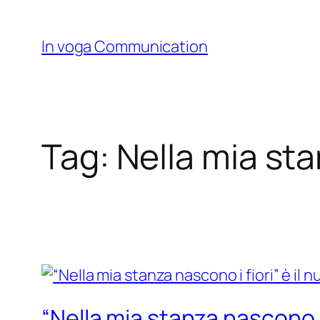
Skip
to
In voga Communication
content
Tag:
Nella mia sta
“Nella mia stanza nascono i 