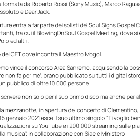
e formata da Roberto Rossi (Sony Music), Marco Ragusa 
Assoluto e Dear Jack.
ture entra a far parte dei solisti del Soul Sighs Gospel 
rtanti, tra cui il BlowingOnSoul Gospel Meeting, dove si
lo ed altri.
ne del CET dove incontra il Maestro Mogol.
emo vince il concorso Area Sanremo, acquisendo la possib
re non fa per me”, brano pubblicato su tutti i digital st
n pubblico di oltre 10.000 persone.
 scrivere non solo per il suo primo disco ma anche per alt
la mezzanotte, in apertura del concerto di Clementino,
5 gennaio 2021 esce il suo ultimo singolo “Ti voglio bene”
ualizzazioni su YouTube e i 200.000 streaming sulle piat
della musica”, in collaborazione con Siae e Ministero