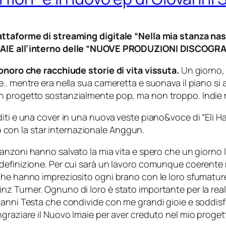
ttaforme di streaming digitale “Nella mia stanza nasco
IMAIE all’interno delle “NUOVE PRODUZIONI DISCOGRA
sonoro che racchiude storie di vita vissuta.
Un giorno, 
.. mentre era nella sua cameretta e suonava il piano si 
Un progetto sostanzialmente pop, ma non troppo. Indie
iti e una cover in una nuova veste piano&voce di “Eli Ha
ato con la star internazionale Anggun.
canzoni hanno salvato la mia vita e spero che un giorno 
efinizione. Per cui sarà un lavoro comunque coerente ma
he hanno impreziosito ogni brano con le loro sfumature.
z Turner. Ognuno di loro è stato importante per la real
ianni Testa che condivide con me grandi gioie e soddis
raziare il Nuovo Imaie per aver creduto nel mio progetto