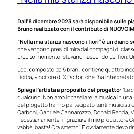
Dall’8 dicembre 2023 sarà disponibile sulle pia
Bruno realizzato con il contributo di NUOVO
“Nella mia stanza nascono i fiori” è un diario 
che vengono presi di mira dai compagni di classe
preciso momento, stavano nascendo dei fiori. 
L’ep, composto da 5 brani, contiene quattro ined
Licitra, vincitore di X Factor, che l’ha interpret
Spiega l’artista a proposito del progetto
:
“Le 
qualcuno. Non amo incasellare la musica in una d
del progetto hanno partecipato tanti musicisti c
Carboni, Gabriele Cannarozzo, Donald Renda, Vin
necessariamente ringraziare il mio produttore G
vabbè, basta! Ora smetto’. E ovviamente devo ring