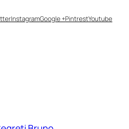
tter
Instagram
Google +
Pintrest
Youtube
 Segreti Bruno