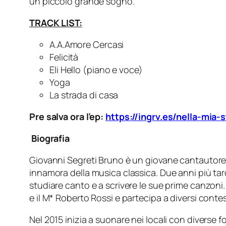
un piccolo grande sogno.”
TRACK LIST:
A.A.Amore Cercasi
Felicità
Eli Hello (piano e voce)
Yoga
La strada di casa
Pre salva ora l’ep:
https://ingrv.es/nella-mia-
Biografia
Giovanni Segreti Bruno è un giovane cantautore, in
innamora della musica classica. Due anni più tard
studiare canto e a scrivere le sue prime canzoni. 
e il M* Roberto Rossi e partecipa a diversi contes
Nel 2015 inizia a suonare nei locali con diverse 