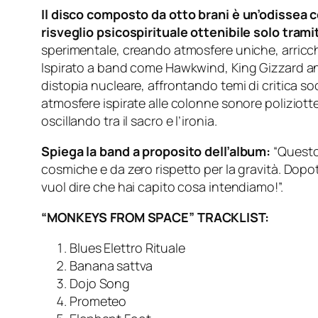
Il disco composto da otto brani è un’odissea
risveglio psicospirituale ottenibile solo trami
sperimentale, creando atmosfere uniche, arricc
Ispirato a band come Hawkwind, King Gizzard and t
distopia nucleare, affrontando temi di critica so
atmosfere ispirate alle colonne sonore poliziotte
oscillando tra il sacro e l’ironia.
Spiega la band a proposito dell’album:
“Questo
cosmiche e da zero rispetto per la gravità. Dop
vuol dire che hai capito cosa intendiamo!”.
“MONKEYS FROM SPACE” TRACKLIST:
Blues Elettro Rituale
Banana sattva
Dojo Song
Prometeo