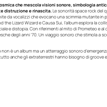
 cosmica che mescola visioni sonore, simbologia anti
te distruzione e rinascita.
Le sonorità space rock del qu
hite da vocalizzi che evocano una scimmia mutante in 
he Lizard Wizard e Causa Sui, l’album esplora la collisio
ciale e distopia. Con riferimenti al mito di Prometeo e al
sche degli anni ’70. Un viaggio sonoro che stimola a sco
 non è un album ma un atterraggio sonoro d’emergenza e 
otutto anche gli extraterrestri hanno bisogno di groove 