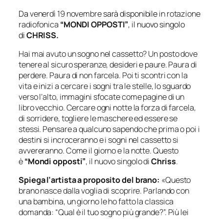
Da
venerdì 19 novembre
sarà disponibile
in rotazione
radiofonica
“
MONDI OPPOSTI”
, il nuovo singolo
di
CHRISS.
Hai mai avuto un sogno nel cassetto? Un posto dove
tenere al sicuro speranze, desideri e paure. Paura di
perdere. Paura di non farcela. Poi ti scontri con la
vita e inizi a cercare i sogni tra le stelle, lo sguardo
verso l’alto, immagini sfocate come pagine di un
libro vecchio. Cercare ogni notte la forza di farcela,
di sorridere, togliere le maschere ed essere se
stessi. Pensare a qualcuno sapendo che prima o poi i
destini si incroceranno e i sogni nel cassetto si
avvereranno. Come il giorno e la notte. Questo
è
“Mondi opposti”
, il nuovo singolo di
Chriss
.
Spiega l’artista a proposito del brano:
«Questo
brano nasce dalla voglia di scoprire. Parlando con
una bambina, un giorno le ho fatto la classica
domanda: “Qual è il tuo sogno più grande?”. Più lei