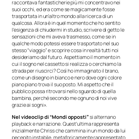
raccontava fantasticherie più mi concentravo nei
suoi occhi, ed era come se magicamente fosse
trasportata in un’altro mondo alla ricerca di un
qualcosa. Allora è in quel momento che ho sentito
l’esigenza di chiudermi in studio, scrivere di getto le
sensazioni che mi aveva trasmesso, come se in
qualche modo potessi essere trasportato nel suo
stesso “viaggio” e scoprire cosa in realtà tutti noi
desideriamo dal futuro. Aspettiamo il momento in
cui il sogno nel cassetto si realizza o cerchiamo la
strada per riuscirci? Così ho immaginato il brano,
come un disegno in bianco e nero dove ogni colore
piano piano trova il suo posto. Mi aspetto che il
pubblico possa ritrovarsi nello sguardo di quella
bambina, perché secondo me ognuno di noi vive
grazie ai sogni».
Nel videoclip di “Mondi opposti”
si alternano
playback e narrazione. Quest’ultima rappresenta
inizialmente Chriss che cammina in un mondo da lui
pecepito instabile, metaforicamente rappresentato