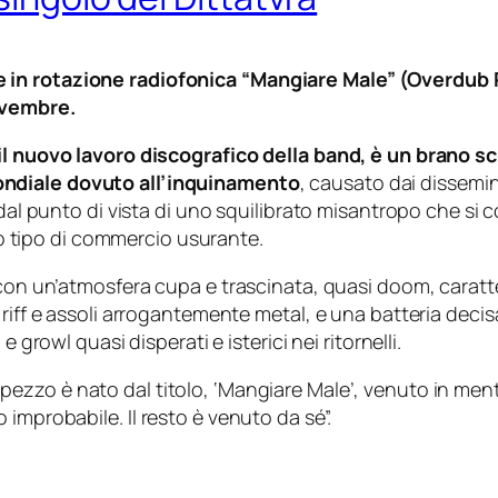
in rotazione radiofonica “Mangiare Male” (Overdub Re
novembre.
il nuovo lavoro discografico della band, è un brano scr
ondiale dovuto all’inquinamento
, causato dai dissemin
o dal punto di vista di uno squilibrato misantropo che 
tipo di commercio usurante.
e con un’atmosfera cupa e trascinata, quasi doom, caratt
 riff e assoli arrogantemente metal, e una batteria decis
 growl quasi disperati e isterici nei ritornelli.
pezzo è nato dal titolo, ‘Mangiare Male’, venuto in me
o improbabile.
Il resto è venuto da sé”.