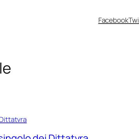
Facebook
Twi
le
singolo dei Dittatvra