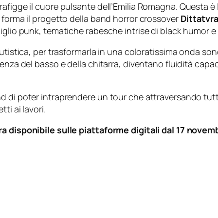
afigge il cuore pulsante dell’Emilia Romagna. Questa è l
 forma il progetto della band horror crossover
Dittatvr
piglio punk, tematiche rabesche intrise di black humor e
utistica, per trasformarla in una coloratissima onda sono
enza del basso e della chitarra, diventano fluidità capac
di poter intraprendere un tour che attraversando tutto lo
ti ai lavori.
ra disponibile sulle piattaforme digitali dal 17 nove