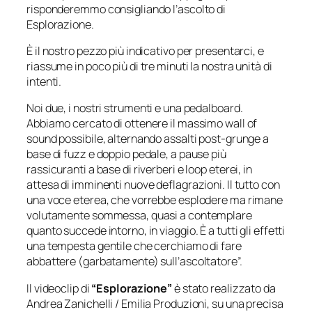
risponderemmo consigliando l’ascolto di
Esplorazione.
È il nostro pezzo più indicativo per presentarci, e
riassume in poco più di tre minuti la nostra unità di
intenti.
Noi due, i nostri strumenti e una pedalboard.
Abbiamo cercato di ottenere il massimo wall of
sound possibile, alternando assalti post-grunge a
base di fuzz e doppio pedale, a pause più
rassicuranti a base di riverberi e loop eterei, in
attesa di imminenti nuove deflagrazioni. Il tutto con
una voce eterea, che vorrebbe esplodere ma rimane
volutamente sommessa, quasi a contemplare
quanto succede intorno, in viaggio. È a tutti gli effetti
una tempesta gentile che cerchiamo di fare
abbattere (garbatamente) sull’ascoltatore”.
Il videoclip di
“Esplorazione”
è stato realizzato da
Andrea Zanichelli / Emilia Produzioni, su una precisa