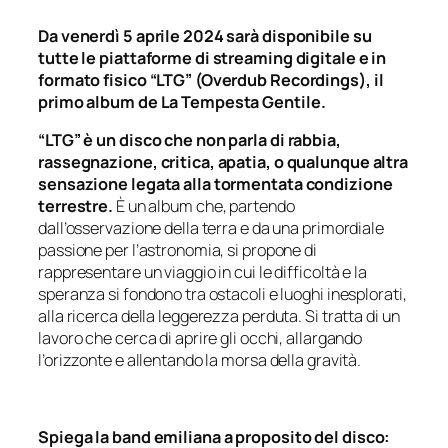
Da venerdì 5 aprile 2024 sarà disponibile su
tutte le piattaforme di streaming digitale e in
formato fisico “LTG” (Overdub Recordings), il
primo album de La Tempesta Gentile.
“LTG” è un disco che non parla di rabbia,
rassegnazione, critica, apatia, o qualunque altra
sensazione legata alla tormentata condizione
terrestre.
È un album che, partendo
dall’osservazione della terra e da una primordiale
passione per l’astronomia, si propone di
rappresentare un viaggio in cui le difficoltà e la
speranza si fondono tra ostacoli e luoghi inesplorati,
alla ricerca della leggerezza perduta. Si tratta di un
lavoro che cerca di aprire gli occhi, allargando
l’orizzonte e allentando la morsa della gravità.
Spiega la band emiliana a proposito del disco: