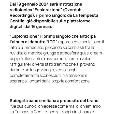
Dal 19 gennaio 2024 sarà in rotazione
radiofonica “Esplorazione” (Overdub
Recordings), il primo singolo de La Tempesta
Gentile, già disponibile sulle piattaforme
digitali dal 16 gennaio.
“Esplorazione”, il primo singolo che anticipa
l’album di debutto “LTG”,
rappresenta per la band il
lato più immediato, giocando su contrasti tra la
ruvidità di matrice grunge e atmosfere quasi dream-
pop più rilassanti e rassicuranti, come a voler
raffigurare i diversi stati d’animo che si provano
durante un lungo viaggio, verso luoghi
completamente sconosciuti, fra tensione e
speranza, lontani dalla propria comfort zone.
Spiega la band emiliana a proposito del brano:
“Se qualcuno ci chiedesse come mai ci chiamiamo
La Tempesta Gentile, senza troppi giri di parole