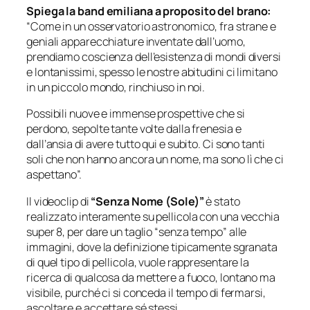
Spiega la band emiliana a proposito del brano:
“Come in un osservatorio astronomico, fra strane e
geniali apparecchiature inventate dall’uomo,
prendiamo coscienza dell’esistenza di mondi diversi
e lontanissimi, spesso le nostre abitudini ci limitano
in un piccolo mondo, rinchiuso in noi.
Possibili nuove e immense prospettive che si
perdono, sepolte tante volte dalla frenesia e
dall’ansia di avere tutto qui e subito. Ci sono tanti
soli che non hanno ancora un nome, ma sono lì che ci
aspettano”.
Il videoclip di
“Senza Nome (Sole)”
è stato
realizzato interamente su pellicola con una vecchia
super 8, per dare un taglio “senza tempo” alle
immagini, dove la definizione tipicamente sgranata
di quel tipo di pellicola, vuole rappresentare la
ricerca di qualcosa da mettere a fuoco, lontano ma
visibile, purché ci si conceda il tempo di fermarsi,
ascoltare e accettare sé stessi.