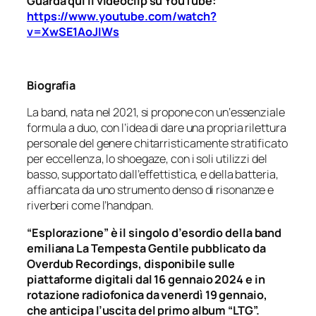
Guarda qui il videoclip su YouTube:
https://www.youtube.com/watch?
v=XwSE1AoJIWs
Biografia
La band, nata nel 2021, si propone con un‘essenziale
formula a duo, con l’idea di dare una propria rilettura
personale del genere chitarristicamente stratificato
per eccellenza, lo shoegaze, con i soli utilizzi del
basso, supportato dall’effettistica, e della batteria,
affiancata da uno strumento denso di risonanze e
riverberi come l’handpan.
“Esplorazione” è il singolo d’esordio della band
emiliana La Tempesta Gentile pubblicato da
Overdub Recordings, disponibile sulle
piattaforme digitali dal 16 gennaio 2024 e in
rotazione radiofonica da venerdì 19 gennaio,
che anticipa l’uscita del primo album “LTG”.