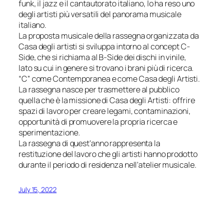
funk, il jazz e il cantautorato italiano, lo ha reso uno
degli artisti più versatili del panorama musicale
italiano.
La proposta musicale della rassegna organizzata da
Casa degli artisti si sviluppa intorno al concept C-
Side, che si richiama al B-Side dei dischi in vinile,
lato su cui in genere si trovano i brani più di ricerca.
“C” come Contemporanea e come Casa degli Artisti.
La rassegna nasce per trasmettere al pubblico
quella che è la missione di Casa degli Artisti: offrire
spazi di lavoro per creare legami, contaminazioni,
opportunità di promuovere la propria ricerca e
sperimentazione.
La rassegna di quest’anno rappresenta la
restituzione del lavoro che gli artisti hanno prodotto
durante il periodo di residenza nell’atelier musicale.
July 15, 2022