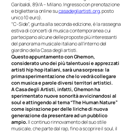
Garibaldi, 89/A – Milano. Ingresso con prenotazione
e biglietteria online su
casadegliartisti.org
, posto
unico 10 euro).
“
C-Side
”, giunta alla seconda edizione, è la rassegna
estiva di concerti di musica contemporanea cui
partecipano alcune delle proposte più interessanti
del panorama musicale italiano all’interno del
giardino della Casa degli artisti.
Questo appuntamento con Ghemon,
considerato uno dei più talentuosi e apprezzati
artisti hip hop italiani, sarà una sorpresa: la
prima sperimentazione che lo vedrà collegare
con musica e parole diversi territori artistici.
A Casa degli Artisti, infatti, Ghemon ha
sperimentato nuove sonorità avvicinandosi al
soul e attingendo al tema “The Human Nature”
come ispirazione per delle liriche di nuova
generazione da presentare ad un pubblico
ampio.
Il continuo rinnovamento del suo stile
musicale, che parte dal rap, fino a scoprire il soul, il