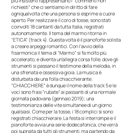
più insistenti rappresentano i “commenti non
richiesti” che ci sentiamo in diritto di fare
ogniqualvolta che una persona si esprime a cuore
aperto. Per realizzare il coro di tosse, sono stati
coinvolti 18 cantanti da tutta Italia, registrati
autonomamente. Il tema del marmo ritorna in
“ETICA” (track 4). Questa volta è il pianoforte solista
a creare arpeggi romantici. Con l’avvio della
fisarmonica il tema di “Marmo” si fa molto più
accelerato, e diventa un’allegra corsa folle, dove gli
strumenti si passano il testimone della melodia, in
una sfrenata e ossessiva gioia. La musica è
disturbata da una folla chiacchierante.
“CHIACCHIERE” è dunque il nome della track 5 e le
voci sono frasi “rubate” ai passanti di una normale
giornata padovana (gennaio 2019); una
testimonianza delle vite simultanee di un giorno
qualsiasi. Come per la tosse, i 18 complici si sono
registrati chiacchierare. La festa si interrompe e il
pianoforte avvia una serie dodecafonica, che verrà
poi suonata da tutti gli strumenti, ma partendo da