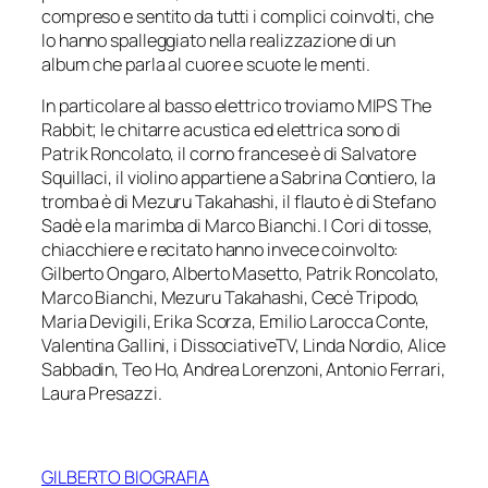
compreso e sentito da tutti i complici coinvolti, che
lo hanno spalleggiato nella realizzazione di un
album che parla al cuore e scuote le menti.
In particolare al basso elettrico troviamo MIPS The
Rabbit; le chitarre acustica ed elettrica sono di
Patrik Roncolato, il corno francese è di Salvatore
Squillaci, il violino appartiene a Sabrina Contiero, la
tromba è di Mezuru Takahashi, il flauto è di Stefano
Sadè e la marimba di Marco Bianchi. I Cori di tosse,
chiacchiere e recitato hanno invece coinvolto:
Gilberto Ongaro, Alberto Masetto, Patrik Roncolato,
Marco Bianchi, Mezuru Takahashi, Cecè Tripodo,
Maria Devigili, Erika Scorza, Emilio Larocca Conte,
Valentina Gallini, i DissociativeTV, Linda Nordio, Alice
Sabbadin, Teo Ho, Andrea Lorenzoni, Antonio Ferrari,
Laura Presazzi.
GILBERTO BIOGRAFIA