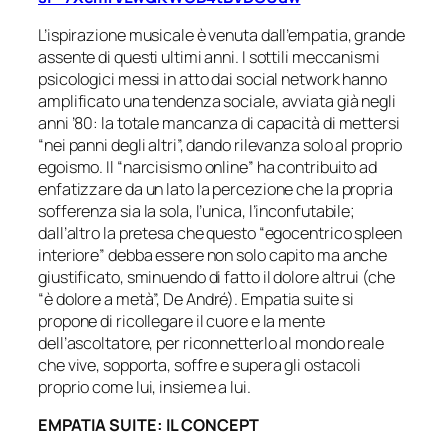
L’ispirazione musicale è venuta dall’empatia, grande
assente di questi ultimi anni. I sottili meccanismi
psicologici messi in atto dai social network hanno
amplificato una tendenza sociale, avviata già negli
anni ’80: la totale mancanza di capacità di mettersi
“nei panni degli altri”, dando rilevanza solo al proprio
egoismo. Il “narcisismo online” ha contribuito ad
enfatizzare da un lato la percezione che la propria
sofferenza sia la sola, l’unica, l’inconfutabile;
dall’altro la pretesa che questo “egocentrico spleen
interiore” debba essere non solo capito ma anche
giustificato, sminuendo di fatto il dolore altrui (che
“
è dolore a metà”,
De André). Empatia suite si
propone di ricollegare il cuore e la mente
dell’ascoltatore, per riconnetterlo al mondo reale
che vive, sopporta, soffre e supera gli ostacoli
proprio come lui, insieme a lui.
EMPATIA SUITE: IL CONCEPT