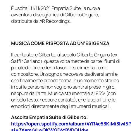
É uscita l’11/11/2021 Empatia Suite, la nuova
avventura discografica di Gilberto Ongaro,
distribuita da AR Recordings.
MUSICA COME RISPOSTA AD UN’ESIGENZA
Il cantautore Gilberto, al secolo Gilberto Ongaro (ex
Saffir Garland), questa volta mette da parte i fiumi di
parole dei precedenti lavori, e si cimenta come
compositore. Un sogno che covava da diversi anni e
che finalmente prende forma in un momento storico
in cui le persone non vogliono sentirsi prese in giro,
neppure dall’arte. Musica strumentale al 95% (con
un solo testo, neppure cantato), che lascia fluire le
emozioni direttamente dagli strumenti musicali.
Ascolta Empatia Suite di Gilberto:
https://open.spotify.com/album/4YR4c53KiMi3IwI5
si=7XemrVLwQKWGD4tBVDOUdw