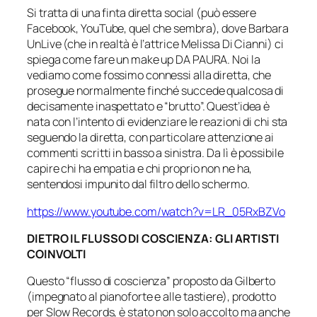
Si tratta di una finta diretta social (può essere
Facebook, YouTube, quel che sembra), dove Barbara
UnLive (che in realtà è l’attrice Melissa Di Cianni) ci
spiega come fare un make up DA PAURA. Noi la
vediamo come fossimo connessi alla diretta, che
prosegue normalmente finché succede qualcosa di
decisamente inaspettato e “brutto”. Quest’idea è
nata con l’intento di evidenziare le reazioni di chi sta
seguendo la diretta, con particolare attenzione ai
commenti scritti in basso a sinistra. Da lì è possibile
capire chi ha empatia e chi proprio non ne ha,
sentendosi impunito dal filtro dello schermo.
https://www.youtube.com/watch?v=LR_05RxBZVo
DIETRO IL FLUSSO DI COSCIENZA: GLI ARTISTI
COINVOLTI
Questo “flusso di coscienza” proposto da Gilberto
(impegnato al pianoforte e alle tastiere), prodotto
per Slow Records, è stato non solo accolto ma anche