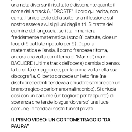
una nota diversa: il risultato è dissonante quanto il
nome della track 6, “DROSTE”. Il coro qui recita, non
canta, l’unico testo della suite, una riflessione sul
nostro essere avulsi gli uni dagli altri. Si tratta del
culmine dell’angoscia, scritta in maniera
freddamente matematica (sono 81 battute, cioè un
loop di 9 battute ripetuto per 9). Dopo la
matematica e l’ansia, il corno francese ritorna,
ancora una volta con il tema di “Marmo”, ma in
BAGLIORE (ultima track dell’opera) cambia di senso:
la tonalità è maggiore e, per la prima volta nella sua
discografia, Gilberto concede un lieto fine (nei
dischi precedenti tendeva a chiudere sempre con un
brano tragico o perlomeno malinconico). Si chiude
così con un barlume (un bagliore per l’appunto) di
speranza che tende lo sguardo verso” una luce
comune, in fondo ai nostri tunnel privati.
IL PRIMO VIDEO: UN CORTOMETRAGGIO “DA
PAURA”