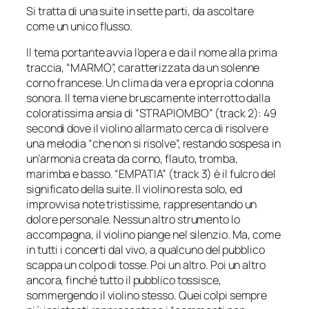
Si tratta di una suite in sette parti, da ascoltare
come un unico flusso.
Il tema portante avvia l’opera e da il nome alla prima
traccia, “MARMO”, caratterizzata da un solenne
corno francese. Un clima da vera e propria colonna
sonora. Il tema viene bruscamente interrotto dalla
coloratissima ansia di “STRAPIOMBO” (track 2): 49
secondi dove il violino allarmato cerca di risolvere
una melodia “che non si risolve”, restando sospesa in
un’armonia creata da corno, flauto, tromba,
marimba e basso. “EMPATIA” (track 3) è il fulcro del
significato della suite. Il violino resta solo, ed
improvvisa note tristissime, rappresentando un
dolore personale. Nessun altro strumento lo
accompagna, il violino piange nel silenzio. Ma, come
in tutti i concerti dal vivo, a qualcuno del pubblico
scappa un colpo di tosse. Poi un altro. Poi un altro
ancora, finché tutto il pubblico tossisce,
sommergendo il violino stesso. Quei colpi sempre