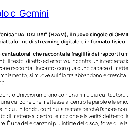
olo di Gemini
fonica “DAI DAI DAI” (FDAM), il nuovo singolo di GEMIN
iattaforme di streaming digitale e in formato fisico.
e cantautorali che racconta la fragilità dei rapporti u
anti. Il testo, diretto ed emotivo, incontra un’interpretaz
zone racconta l’incontro con qualcuno capace di metter
cambiamento, si muove sul filo tra abbandono e crescita. 
la.
re dentro Universi un brano con un’anima più cantautoral
 una canzone che mettesse al centro le parole e le emozi
a in cui, in fondo, continui a restare perché l’amore no
 di mettere al centro l’emozione e la verità del testo. 
sistere. È una delle canzoni più intime del disco, forse que