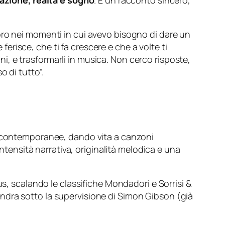
nazione, realtà e sogno
. È un racconto sincero,
oro nei momenti in cui avevo bisogno di dare un
risce, che ti fa crescere e che a volte ti
gni, e trasformarli in musica. Non cerco risposte,
 di tutto”.
tà contemporanee, dando vita a canzoni
intensità narrativa, originalità melodica e una
us, scalando le classifiche Mondadori e Sorrisi &
ndra sotto la supervisione di Simon Gibson (già