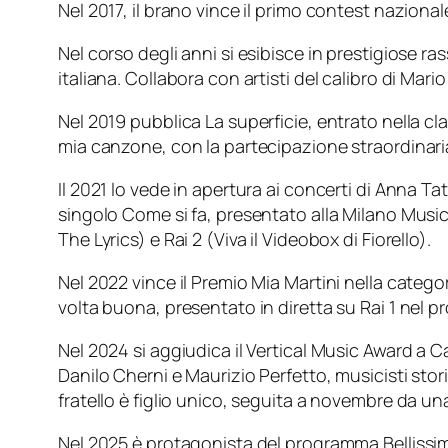
Nel 2017, il brano vince il primo contest nazional
Nel corso degli anni si esibisce in prestigiose r
italiana. Collabora con artisti del calibro di Mari
Nel 2019 pubblica La superficie, entrato nella 
mia canzone, con la partecipazione straordinaria
Il 2021 lo vede in apertura ai concerti di Anna T
singolo Come si fa, presentato alla Milano Music
The Lyrics) e Rai 2 (Viva il Videobox di Fiorello).
Nel 2022 vince il Premio Mia Martini nella categ
volta buona, presentato in diretta su Rai 1 nel 
Nel 2024 si aggiudica il Vertical Music Award a 
Danilo Cherni e Maurizio Perfetto, musicisti sto
fratello è figlio unico, seguita a novembre da un
Nel 2025 è protagonista del programma Bellissima 