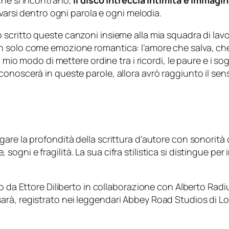
he si incontrano,
il disco intreccia intimità e immagi
ovarsi dentro ogni parola e ogni melodia.
 scritto queste canzoni insieme alla mia squadra di lav
solo come emozione romantica: l’amore che salva, che fe
l mio modo di mettere ordine tra i ricordi, le paure e i so
onoscerà in queste parole, allora avrò raggiunto il senso
gare la profondità della scrittura d’autore con sonori
ni e fragilità. La sua cifra stilistica si distingue per 
o da Ettore Diliberto in collaborazione con Alberto Radi
rà, registrato nei leggendari Abbey Road Studios di Lo