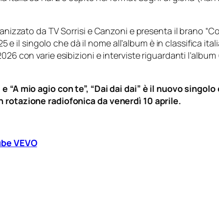
anizzato da TV Sorrisi e Canzoni e presenta il brano “Cor
025 e il singolo che dà il nome all’album è in classifica it
2026 con varie esibizioni e interviste riguardanti l’alb
 e “A mio agio con te”, “Dai dai dai” è il nuovo singol
n rotazione radiofonica da venerdì 10 aprile.
ube VEVO