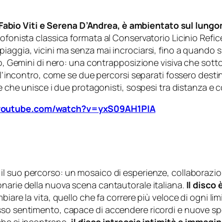
 da Fabio Viti e Serena D’Andrea, è ambientato sul lung
fonista classica formata al Conservatorio Licinio Refice 
iaggia, vicini ma senza mai incrociarsi, fino a quando s
co, Gemini di nero: una contrapposizione visiva che sottol
l’incontro, come se due percorsi separati fossero destinati
le che unisce i due protagonisti, sospesi tra distanza e
.youtube.com/watch?v=yxS09AH1PlA
o il suo percorso: un mosaico di esperienze, collaboraz
onarie della nuova scena cantautorale italiana.
Il disco 
iare la vita, quello che fa correre più veloce di ogni limi
sso sentimento, capace di accendere ricordi e nuove sp