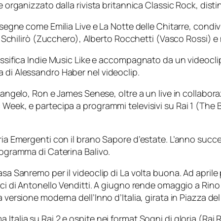
e organizzato dalla rivista britannica Classic Rock, dist
assegne come Emilia Live e La Notte delle Chitarre, cond
o Schilirò (Zucchero), Alberto Rocchetti (Vasco Rossi) e m
classifica Indie Music Like e accompagnato da un videoc
 di Alessandro Haber nel videoclip.
atangelo, Ron e James Senese, oltre a un live in collabor
 Week, e partecipa a programmi televisivi su Rai 1 (The
oria Emergenti con il brano Sapore d’estate. L’anno succ
programma di Caterina Balivo.
Casa Sanremo per il videoclip di La volta buona. Ad apri
rici di Antonello Venditti. A giugno rende omaggio a Rin
a versione moderna dell’Inno d’Italia, girata in Piazza de
Italia su Rai 2 e ospite nei format Sogni di gloria (Rai 