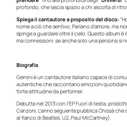
prendere”
fino alla profondità degli
“Universi”
c
profondo, che lascia spazio a chi ascolta di ritr
Spiega il cantautore a proposito del disco:
“Ho
nome a ciò che sentivo. Parlano d’amore, ma non 
spinge a guardare oltre il cielo. Questo album è i
ma connessioni: se anche solo una persona si ric
Biografia
Gemini è un cantautore italiano capace di coniu
autentiche che raccontano emozioni quotidiane, sog
forte attitudine da performer.
Debutta nel 2013 con l’EP Fuori di testa, prodott
Canzoni. L’anno seguente pubblica Chissà che sa
al fianco di Beatles, U2, Paul McCartney).