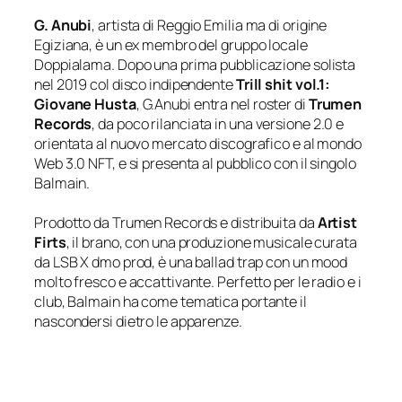
G. Anubi
, artista di Reggio Emilia ma di origine
Egiziana, è un ex membro del gruppo locale
Doppialama. Dopo una prima pubblicazione solista
nel 2019 col disco indipendente
Trill shit vol.1:
Giovane Husta
, G.Anubi entra nel roster di
Trumen
Records
, da poco rilanciata in una versione 2.0 e
orientata al nuovo mercato discografico e al mondo
Web 3.0 NFT, e si presenta al pubblico con il singolo
Balmain.
Prodotto da Trumen Records e distribuita da
Artist
Firts
, il brano, con una produzione musicale curata
da LSB X dmo prod, è una ballad trap con un mood
molto fresco e accattivante. Perfetto per le radio e i
club,
Balmain
ha come tematica portante il
nascondersi dietro le apparenze.