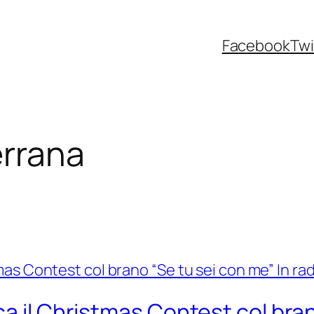
Facebook
Twi
errana
a il Christmas Contest col bran