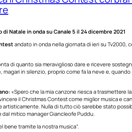
re
to di Natale in onda su Canale 5 il 24 dicembre 2021
ntest
andato in onda nella giornata di ieri su Tv2000, 
ta di quanto sia meraviglioso dare e ricevere sostegno,
e, magari in silenzio, proprio come fa la neve e, quan
rano:
«
Spero che la mia canzone riesca a trasmettere l
vincere il Christmas Contest come miglior musica e can
rtisticamente. Nulla di tutto ciò sarebbe stato possi
e dal mitico manager Giancleofe Puddu.
del bene tramite la nostra musica
”.