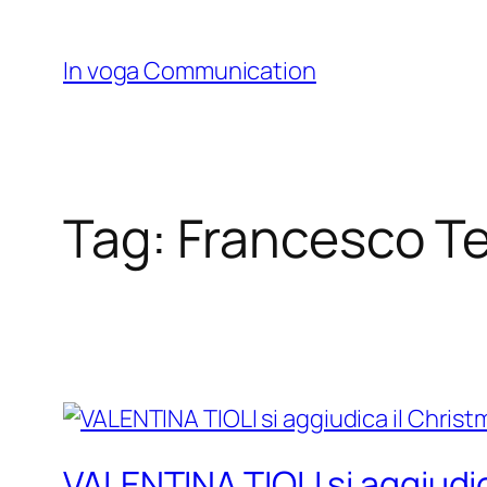
Skip
to
In voga Communication
content
Tag:
Francesco T
VALENTINA TIOLI si aggiudic