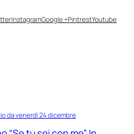
tter
Instagram
Google +
Pintrest
Youtube
o “Se tu sei con me” In