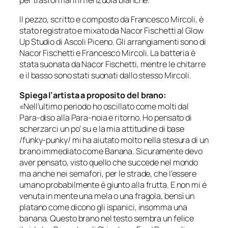
per trasformarli in lenzuola bianche.
Il pezzo, scritto e composto da Francesco Mircoli, è
stato registrato e mixato da Nacor Fischetti al Glow
Up Studio di Ascoli Piceno. Gli arrangiamenti sono di
Nacor Fischetti e Francesco Mircoli. La batteria è
stata suonata da Nacor Fischetti, mentre le chitarre
e il basso sono stati suonati dallo stesso Mircoli.
Spiega l’artista a proposito del brano:
«Nell’ultimo periodo ho oscillato come molti dal
Para-diso alla Para-noia e ritorno. Ho pensato di
scherzarci un po’ su e la mia attitudine di base
/funky-punky/ mi ha aiutato molto nella stesura di un
brano immediato come Banana. Sicuramente devo
aver pensato, visto quello che succede nel mondo
ma anche nei semafori, per le strade, che l’essere
umano probabilmente è giunto alla frutta. E non mi è
venuta in mente una mela o una fragola, bensì un
platano come dicono gli ispanici, insomma una
banana. Questo brano nel testo sembra un felice