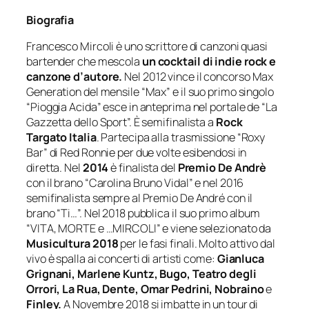
Biografia
Francesco Mircoli è uno scrittore di canzoni quasi
bartender che mescola
un cocktail di indie rock e
canzone d’autore.
Nel 2012 vince il concorso Max
Generation del mensile “Max” e il suo primo singolo
“Pioggia Acida” esce in anteprima nel portale de “La
Gazzetta dello Sport”. È semifinalista a
Rock
Targato Italia
. Partecipa alla trasmissione “Roxy
Bar” di Red Ronnie per due volte esibendosi in
diretta. Nel
2014
è finalista del
Premio De Andrè
con il brano “Carolina Bruno Vidal” e nel 2016
semifinalista sempre al Premio De André con il
brano “Ti…”. Nel 2018 pubblica il suo primo album
“VITA, MORTE e …MIRCOLI” e viene selezionato da
Musicultura 2018
per le fasi finali. Molto attivo dal
vivo è spalla ai concerti di artisti come:
Gianluca
Grignani, Marlene Kuntz, Bugo, Teatro degli
Orrori, La Rua, Dente, Omar Pedrini, Nobraino
e
Finley.
A Novembre 2018 si imbatte in un tour di