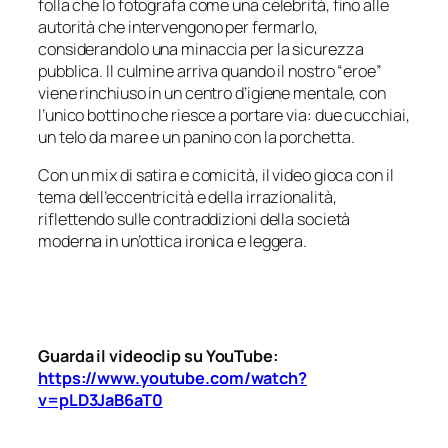
folla che lo fotografa come una celebrità, fino alle
autorità che intervengono per fermarlo,
considerandolo una minaccia per la sicurezza
pubblica. Il culmine arriva quando il nostro “eroe”
viene rinchiuso in un centro d’igiene mentale, con
l’unico bottino che riesce a portare via: due cucchiai,
un telo da mare e un panino con la porchetta.
Con un mix di satira e comicità, il video gioca con il
tema dell’eccentricità e della irrazionalità,
riflettendo sulle contraddizioni della società
moderna in un’ottica ironica e leggera.
Guarda il videoclip su YouTube:
https://www.youtube.com/watch?
v=pLD3JaB6aT0