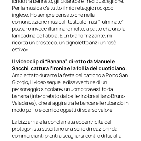
ibrido tra Bennato, gli Skiantos e Fred Buscaglione.
Per la musica c’è tutto il mio retaggio rockpop
inglese. Ho sempre pensato che nella
comunicazione musical-testuale frasi “fulminate”
possano invece illuminare molto, a patto che uno la
lampadina ce l’abbia. È un brano frizzante, mi
ricorda un prosecco, un pignoletto anzi un rosè
estivo».
Il videoclip di “Banana”, diretto da Manuele
Sacchi, cattura l’ironia e la follia del quotidiano.
Ambientato durante la festa del patrono a Porto San
Giorgio, il video segue le disavventure di un
personaggio singolare: un uomo travestito da
banana (interpretato dal ballerino brasiliano Bruno
Valadares), che si aggira tra le bancarelle rubando in
modo goffo e comico oggetti di scarso valore.
La bizzarria e la conclamata eccentricità del
protagonista suscitano una serie di reazioni: dai
commercianti pronti a scagliarsi contro di lui, alla