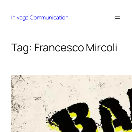
Skip
to
In voga Communication
content
Tag:
Francesco Mircoli