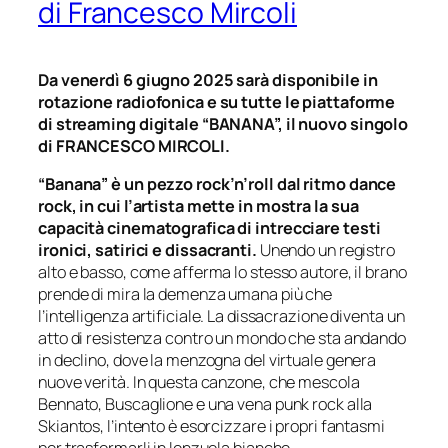
di Francesco Mircoli
Da venerdì 6 giugno 2025 sarà disponibile in
rotazione radiofonica e su tutte le piattaforme
di streaming digitale “BANANA”, il nuovo singolo
di FRANCESCO MIRCOLI.
“Banana” è un pezzo rock’n’roll dal ritmo dance
rock, in cui l’artista mette in mostra la sua
capacità cinematografica di intrecciare testi
ironici, satirici e dissacranti.
Unendo un registro
alto e basso, come afferma lo stesso autore, il brano
prende di mira la demenza umana più che
l’intelligenza artificiale. La dissacrazione diventa un
atto di resistenza contro un mondo che sta andando
in declino, dove la menzogna del virtuale genera
nuove verità. In questa canzone, che mescola
Bennato, Buscaglione e una vena punk rock alla
Skiantos, l’intento è esorcizzare i propri fantasmi