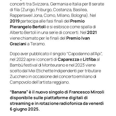
concerti tra Svizzera, Germania e Italia per 8 serate
di fila (Zurigo, Friburgo, Costanza, Basilea,
Rappersweil Jona, Como, Milano, Bologna). Nel
2019
partecipa alle fasi finali del
Premio
Pierangelo Bertoli
e si esibisce come spalla di
Alberto Bertoli in una serie di concerti. Nel
2021
viene chiamato per le finali del
Premio Ivan
Graziani
a Teramo.
Dopo aver pubblicato il singolo “Capodanno all’Api”,
nel 2022 apre i concerti di
Caparezza
e
Litfiba
al
Bambù festival di Monteurano e nel 2023 viene
scelto dal Mei Etichette Indipendenti per tributare
Zucchero in occasione del concerto emiliano di
Campovolo dell’artista reggiano.
“Banana” è il nuovo singolo di Francesco Mircoli
disponibile sulle piattaforme digitali di
streaming e in rotazione radiofonica da venerdì
6 giugno 2025.