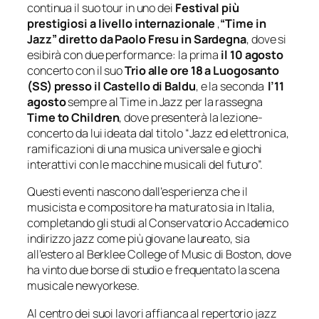
continua il suo tour in uno dei
Festival più
prestigiosi a livello internazionale
,
“Time in
Jazz” diretto da Paolo Fresu in Sardegna
, dove si
esibirà con due performance: la prima
il 10 agosto
concerto con il suo
Trio alle ore 18 a Luogosanto
(SS) presso il Castello di Baldu
, e la seconda
l’11
agosto
sempre al Time in Jazz per la rassegna
Time to Children
, dove presenterà la lezione-
concerto da lui ideata dal titolo “
Jazz ed elettronica,
ramificazioni di una musica universale
e giochi
interattivi con le macchine musicali del futuro”.
Questi eventi nascono dall’esperienza che il
musicista e compositore ha maturato sia in Italia,
completando gli studi al Conservatorio Accademico
indirizzo jazz come più giovane laureato, sia
all’estero al Berklee College of Music di Boston, dove
ha vinto due borse di studio e frequentato la scena
musicale newyorkese.
Al centro dei suoi lavori affianca al repertorio jazz