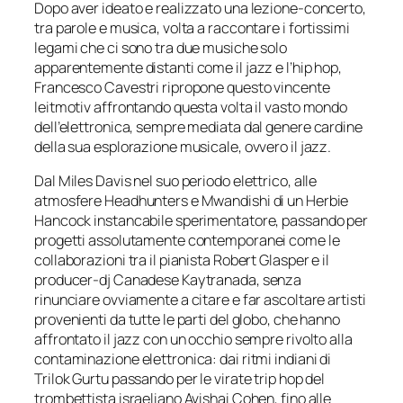
Dopo aver ideato e realizzato una lezione-concerto,
tra parole e musica, volta a raccontare i fortissimi
legami che ci sono tra due musiche solo
apparentemente distanti come il jazz e l’hip hop,
Francesco Cavestri ripropone questo vincente
leitmotiv affrontando questa volta il vasto mondo
dell’elettronica, sempre mediata dal genere cardine
della sua esplorazione musicale, ovvero il jazz.
Dal Miles Davis nel suo periodo elettrico, alle
atmosfere Headhunters e Mwandishi di un Herbie
Hancock instancabile sperimentatore, passando per
progetti assolutamente contemporanei come le
collaborazioni tra il pianista Robert Glasper e il
producer-dj Canadese Kaytranada, senza
rinunciare ovviamente a citare e far ascoltare artisti
provenienti da tutte le parti del globo, che hanno
affrontato il jazz con un occhio sempre rivolto alla
contaminazione elettronica: dai ritmi indiani di
Trilok Gurtu passando per le virate trip hop del
trombettista israeliano Avishai Cohen, fino alle