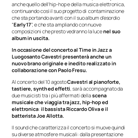
anche quello dell’hip-hop e della musica elettronica,
continuando così il suo progetto di contaminazione
che sta portando avanti con il suo album d’esordio
“
Early 17
”, e che sta ampliando con nuove
composizioni che presto vedranno la luce
nel suo
album in uscita.
In occasione del concerto al Time in Jazz a
Luogosanto Cavestri presenterà anche un
nuovo brano originale e inedito realizzato in
collaborazione con Paolo Fresu.
Al concerto del 10 agosto
Cavestri al pianoforte,
tastiere, synth ed effetti
, sarà accompagnato da
due musicisti tra i più affermati della
scena
musicale che viaggia tra jazz, hip-hop ed
elettronica
:
il bassista Riccardo Oliva e il
batterista Joe Allotta.
Il sound che caratterizza il concerto si muove quindi
su diverse atmosfere musicali: dalla presentazione