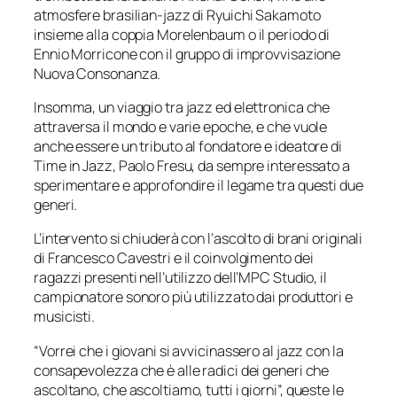
atmosfere brasilian-jazz di Ryuichi Sakamoto
insieme alla coppia Morelenbaum o il periodo di
Ennio Morricone con il gruppo di improvvisazione
Nuova Consonanza.
Insomma, un viaggio tra jazz ed elettronica che
attraversa il mondo e varie epoche, e che vuole
anche essere un tributo al fondatore e ideatore di
Time in Jazz, Paolo Fresu, da sempre interessato a
sperimentare e approfondire il legame tra questi due
generi.
L’intervento si chiuderà con l’ascolto di brani originali
di Francesco Cavestri e il coinvolgimento dei
ragazzi presenti nell’utilizzo dell’MPC Studio, il
campionatore sonoro più utilizzato dai produttori e
musicisti.
“Vorrei che i giovani si avvicinassero al jazz con la
consapevolezza che è alle radici dei generi che
ascoltano, che ascoltiamo, tutti i giorni”,
queste le