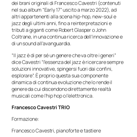
dei brani originali di Francesco Cavestri (contenuti
nel suo album “Early 17” uscito a marzo 2022), ad
altri appartenenti alla scena hip-hop, new-soul e
jazz degli ultimi anni, fino a reinterpretazioni e
tributi a giganti come Robert Glasper o John
Coltrane, in una continua ricerca dell’innovazione e
di un sound all’avanguardia.
“Il jazz è di per sé un genere che va oltre i generi”
dice Cavestri “l’essenza del jazz è ricercare sempre
soluzioni innovative, spingersi fuori dai confini,
esplorare”. È proprio questa sua componente
dinamica di continua evoluzione che lo rende il
genere da cui discendono direttamente realtà
musicali come l’hip hop o l’elettronica.
Francesco Cavestri TRIO
Formazione:
Francesco Cavestri,
pianoforte e tastiere