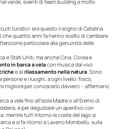
nel verde
,
eventi di team building e molto
uiti turistici: era questo il sogno di Catalina
o) che quattro anni fa hanno scelto di cambiare
ttenzione particolare alla genuinità delle
opa e Stati Uniti, ma anche Cina, Corea e
onto in barca a vela
con musica dal vivo
ttriche
e al
rilassamento nella natura
. Sono
ersone e i luoghi, a ogni livello: fisico,
era migliore per conoscerlo davvero
– affermano
arca a vela fino all’Isola Madre o all’Eremo di
esidera, e per degustare un aperitivo con
a, mentre tutt’intorno le coste del lago si
barca e si fa ritorno a Laveno Mombello, sulla