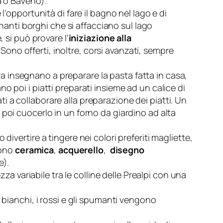
za o Baveno).
 l’opportunità di fare il bagno nel lago e di
inanti borghi che si affacciano sul lago
 si può provare l’
iniziazione alla
 Sono offerti, inoltre, corsi avanzati, sempre
Aura insegnano a preparare la pasta fatta in casa,
ano poi i piatti preparati insieme ad un calice di
ati a collaborare alla preparazione dei piatti. Un
poi cuocerlo in un forno da giardino ad alta
divertire a tingere nei colori preferiti magliette,
ono
ceramica
,
acquerello
,
disegno
e).
zza variabile tra le colline delle Prealpi con una
I bianchi, i rossi e gli spumanti vengono