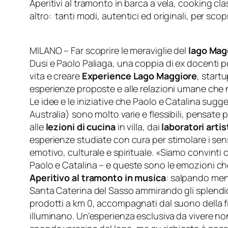
Aperitivi al tramonto in barca a vela
, cooking clas
altro
:
tanti modi, autentici ed originali, per scop
MILANO – Far scoprire le meraviglie del
lago Mag
Dusi e Paolo Paliaga, una coppia di ex docenti p
vita e creare
Experience Lago Maggiore
, start
esperienze proposte e alle relazioni umane che 
Le idee e le iniziative che Paolo e Catalina sugg
Australia) sono molto varie e flessibili, pensate per
alle
lezioni di cucina
in villa, dai
l
aboratori artis
esperienze studiate con cura per stimolare i sens
emotivo, culturale e spirituale.
«Siamo convinti c
Paolo e Catalina –
e queste sono le emozioni ch
Aperitivo al tramonto in musica
: salpando mentr
Santa Caterina del Sasso ammirando gli splendidi
prodotti a km 0, accompagnati dal suono della fisa
illuminano. Un’esperienza esclusiva da vivere non