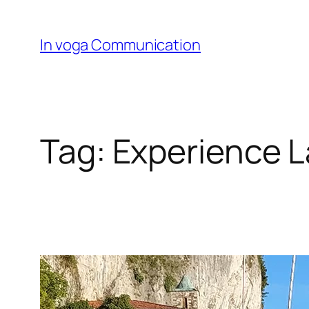
Skip
to
In voga Communication
content
Tag:
Experience 