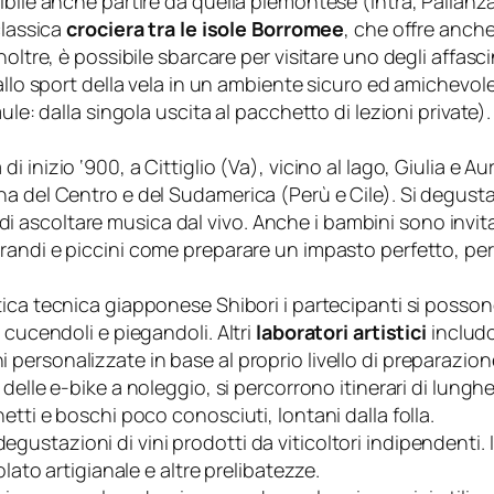
ibile anche partire da quella piemontese (Intra, Pallan
classica
crociera tra le isole Borromee
, che offre anche
oltre, è possibile sbarcare per visitare uno degli affasc
allo sport della vela in un ambiente sicuro ed amichevole,
ule: dalla singola uscita al pacchetto di lezioni private).
i inizio ‘900, a Cittiglio (Va), vicino al lago, Giulia e 
 cucina del Centro e del Sudamerica (Perù e Cile). Si degust
tà di ascoltare musica dal vivo. Anche i bambini sono invit
andi e piccini come preparare un impasto perfetto, per 
ntica tecnica giapponese Shibori i partecipanti si possono 
 cucendoli e piegandoli. Altri
laboratori artistic
i
includ
i personalizzate in base al proprio livello di preparazion
 delle e-bike a noleggio, si percorrono itinerari di lunghe
etti e boschi poco conosciuti, lontani dalla folla.
gustazioni di vini prodotti da viticoltori indipendenti. 
lato artigianale e altre prelibatezze.