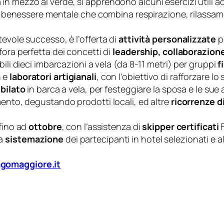
in mezzo al verde, si apprendono alcuni esercizi utili ad 
 il benessere mentale che combina respirazione, rilassa
evole successo, è l’offerta di
attività personalizzate
p
fora perfetta dei concetti di
leadership, collaborazion
ili dieci imbarcazioni a vela (da 8-11 metri) per gruppi
f
a
e
laboratori artigianali
, con l’obiettivo di rafforzare lo 
ubilato
in barca a vela, per festeggiare la sposa e le sue 
mento, degustando prodotti locali, ed altre
ricorrenze
d
fino ad
ottobre
, con l’assistenza di
skipper certificati
la
sistemazione
dei partecipanti in hotel selezionati e a
agomaggiore.it