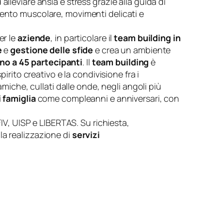
alleviare ansia e stress grazie alla guida di
mento muscolare, movimenti delicati e
er le
aziende
, in particolare il
team building in
e
e
gestione delle sfide
e crea un ambiente
ino a
45 partecipanti
. Il
team building
è
spirito creativo e la condivisione fra i
amiche, cullati dalle onde, negli angoli più
i famiglia
come compleanni e anniversari, con
FIV, UISP e LIBERTAS. Su richiesta,
lla realizzazione di
servizi