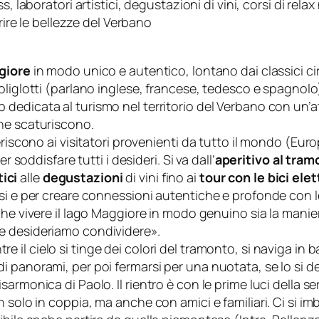
s, laboratori artistici, degustazioni di vini, corsi di relax
rire le bellezze del Verbano
giore
in modo unico e autentico, lontano dai classici circ
oliglotti (parlano inglese, francese, tedesco e spagnol
up dedicata al turismo nel territorio del Verbano con un’a
ne scaturiscono.
eriscono ai visitatori provenienti da tutto il mondo (Eur
 soddisfare tutti i desideri. Si va dall’
aperitivo al tram
tici
alle
degustazioni
di vini fino ai
tour con le bici ele
i e per creare connessioni autentiche e profonde con le p
he vivere il lago Maggiore in modo genuino sia la mani
e desideriamo condividere».
e il cielo si tinge dei colori del tramonto, si naviga in b
 panorami, per poi fermarsi per una nuotata, se lo si d
rmonica di Paolo. Il rientro è con le prime luci della ser
 solo in coppia, ma anche con amici e familiari. Ci si im