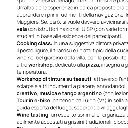
sponda varesina del lago, ma su richiesta è poss
Un’altra delle esperienze in barca proposte è la 
apprendere i primi rudimenti della navigazione. In
Maggiore. Se, però, si vuole davvero avvicinarsi 
vela
con istruttori nazionali UISP (con varie form
studiati in base alle esigenze dei partecipanti.
Cooking
class
:
in una suggestiva dimora privata d
il pesto ligure, il tiramisù e i piatti tipici della
vino nel bel giardino della villa, con la possibili
altro
workshop,
dedicato alla
pizza,
insegna a gr
temperatura.
Workshop di tintura su tessuti
: attraverso l’a
sciarpe e altri indumenti a piacere, annodandoli,
creativo
,
musica
e
tango argentino
(con lezion
Tour in e-bike
: partendo da Luino (Va) in sella a
guida esperta del luogo, scoprendo villaggi, lagh
Wine
tasting
: un esperto sommelier organizza de
abilmente accostati a grissini tradizionali, ciocco