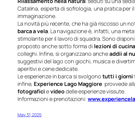
Rilassamento nella natura:
seduti su una sedia 
Catalina, esperta di sofrologia, una pratica per
immaginazione.
La novità più recente, che ha già riscosso un not
barca a vela
. La navigazione è, infatti, una meta
stimolante per il lavoro di squadra. Sono disponib
proposto anche sotto forma di
lezioni di cucin
colleghi. Infine, si organizzano anche
a
ddii al n
suggestivi del lago con giochi, musica e diverti
aperitivi e cene dedicate.
Le esperienze in barca si svolgono
tutti i giorni
infine,
Experience
Lago Maggiore
provvede al
fotografici
e
video
delle esperienze vissute.
Informazioni e prenotazioni:
www.
experiencel
May 31, 2025