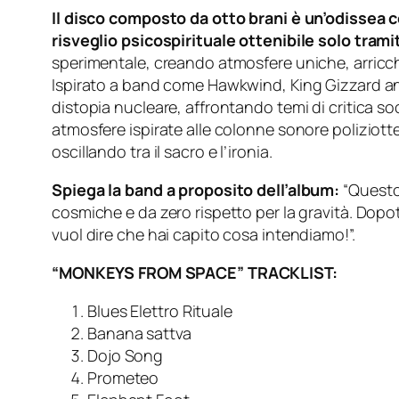
Il disco composto da otto brani è un’odissea
risveglio psicospirituale ottenibile solo trami
sperimentale, creando atmosfere uniche, arricc
Ispirato a band come Hawkwind, King Gizzard and t
distopia nucleare, affrontando temi di critica so
atmosfere ispirate alle colonne sonore poliziotte
oscillando tra il sacro e l’ironia.
Spiega la band a proposito dell’album:
“Questo
cosmiche e da zero rispetto per la gravità. Dop
vuol dire che hai capito cosa intendiamo!”.
“MONKEYS FROM SPACE” TRACKLIST:
Blues Elettro Rituale
Banana sattva
Dojo Song
Prometeo