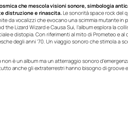
 cosmica che mescola visioni sonore, simbologia anti
te distruzione e rinascita.
Le sonorità space rock del qu
hite da vocalizzi che evocano una scimmia mutante in 
he Lizard Wizard e Causa Sui, l’album esplora la collisio
ciale e distopia. Con riferimenti al mito di Prometeo e al
sche degli anni ’70. Un viaggio sonoro che stimola a sco
 non è un album ma un atterraggio sonoro d’emergenza e 
otutto anche gli extraterrestri hanno bisogno di groove 