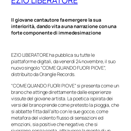
EZIO LIBERATORE
Il giovane cantautore fa emergere la sua
interiorità, dando vita a una narrazione con una
forte componente di immedesimazione
EZIO LIBERATORE ha pubblica su tutte le
piattaforme digitali, da venerdì 24 novembre, il suo
nuovo singolo “
COME QUANDO FUORI PIOVE
”,
distribuito da Orangle Records.
“
COME QUANDO FUORI PIOVE
” si presenta come un
brano che attinge direttamente dalle esperienze
vissute del giovane artista. La poetica ispirata dei
versi del brano prende come pretesto la pioggia, che
si abbatte fitta dall’alto con le sue gocce, come
metafora del violento flusso di sensazioni ed
emozioni, sia positive che negative, che si
riversano,senza sosta, attraverso la mente di un