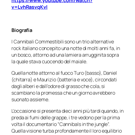
https://www.youtube.com/watch?
v=LvhRasvqKvI
Biografia
I Cannibali Commestibili sono un trio alternative
rock italiano concepito una notte di molti anni fa, in
un bosco, attorno ad una lamiera arrugginita sopra
la quale stava cuocendo del maiale.
Quella notte attorno al fuoco Turo (basso), Daniel
(chitarra) e Maurizio (batteria e voce), circondati
dagli alberi e dall’odore di grasso che cola, si
scambiano la promessa che un giorno avrebbero
suonato assieme.
L’occasione si presenta dieci anni più tardi quando, in
preda ai fumi delle grappe, i tre vedono per la prima
volta il documentario “Cannibals in the jungle”.
Quella visione turba profondamente il loro equilibrio