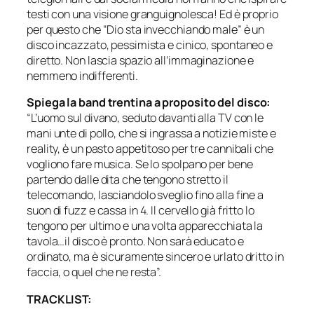
testi con una visione granguignolesca! Ed è proprio
per questo che “Dio sta invecchiando male” è un
disco incazzato, pessimista e cinico, spontaneo e
diretto. Non lascia spazio all’immaginazione e
nemmeno indifferenti.
Spiega la band trentina a proposito del disco:
“L’uomo sul divano, seduto davanti alla TV con le
mani unte di pollo, che si ingrassa a notizie miste e
reality, è un pasto appetitoso per tre cannibali che
vogliono fare musica. Se lo spolpano per bene
partendo dalle dita che tengono stretto il
telecomando, lasciandolo sveglio fino alla fine a
suon di fuzz e cassa in 4. Il cervello già fritto lo
tengono per ultimo e una volta apparecchiata la
tavola…il disco è pronto. Non sarà educato e
ordinato, ma è sicuramente sincero e urlato dritto in
faccia, o quel che ne resta”.
TRACKLIST: