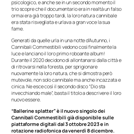
psicologico, e anche se in un secondo momento il
trio scopre che il documentario era in realtà un falso
ormai era già troppo tardi, la loro natura cannibale
era stata risvegliata e urlava a gran voce la sua
fame.
Generati da quelle urla in una notte d’Autunno, i
Cannibali Commestibili vedono così finalmente la
luce e lanciano il loro primo roboante album!
Durante il 2020 decidono di allontanarsi dalla città e
di ritrovarsi nella foresta, per sprigionare
nuovamente la loro natura, che si dimostra però
mutevole, non solo cannibale ma anche incazzata e
cinica. Ne esce così il secondo disco “Dio sta
invecchiando male”, basta il titolo a descrivere il loro
nuovo essere.
“Ballerine splatter” è il nuovo singolo dei
Cannibali Commestibili già disponibile sulle
piattaforme digitali dal 3 ottobre 2023 e in
rotazione radiofonica da venerdì 8 dicembre.