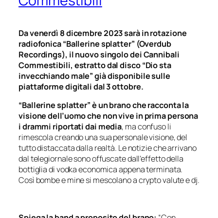
Commestibili
Da venerdì 8 dicembre 2023 sarà in rotazione
radiofonica “Ballerine splatter” (Overdub
Recordings), il nuovo singolo dei Cannibali
Commestibili, estratto dal disco “Dio sta
invecchiando male” già disponibile sulle
piattaforme digitali dal 3 ottobre.
“Ballerine splatter” è un brano che racconta la
visione dell’uomo che non vive in prima persona
i drammi riportati dai media
, ma confuso li
rimescola creando una sua personale visione, del
tutto distaccata dalla realtà. Le notizie che arrivano
dal telegiornale sono offuscate dall’effetto della
bottiglia di vodka economica appena terminata.
Così bombe e mine si mescolano a crypto valute e dj.
Spiega la band a proposito del brano:
“Con