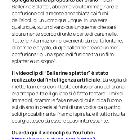
Ballerine Splatter, abbiamo voluto immaginare la
confusione della mente annebbiata dai fumi
dell’alcol, di un uomo qualunque, in una sera
qualunque, su un divano qualunque ma che sarà
sicuramente sporco di unto e carte di caramelle.
Tutte le informazioni provenienti da realtà lontane,
di bombe e crypto, di dj e ballerine creano un mix
confusionario, una specie di fusione tra un film
splatter e un sogno”
.
Il videoclip di “Ballerine splatter” è stato
realizzato dall’intelligenza artificiale.
La voglia di
metterla in crisi con il testo confusionario del brano
era troppo alta e il gruppo si è fatto tentare. Il mix di
immagini, drammi e fake news di cui si ciba l’uomo
sul divano in preda ai fumi di una vodka da quattro
soldi probabilmente l’hanno ispirata, e il tutto risulta
così grottesco da essere quasi interessante.
Guarda qui il videoclip su YouTube: