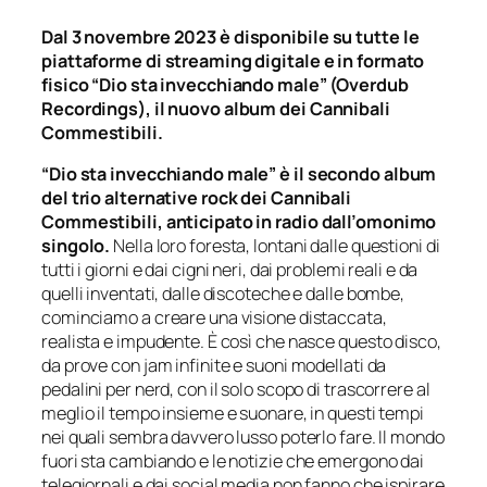
Dal 3 novembre 2023 è disponibile su tutte le
piattaforme di streaming digitale e in formato
fisico “Dio sta invecchiando male” (Overdub
Recordings), il nuovo album dei Cannibali
Commestibili.
“Dio sta invecchiando male” è il secondo album
del trio alternative rock dei Cannibali
Commestibili, anticipato in radio dall’omonimo
singolo.
Nella loro foresta, lontani dalle questioni di
tutti i giorni e dai cigni neri, dai problemi reali e da
quelli inventati, dalle discoteche e dalle bombe,
cominciamo a creare una visione distaccata,
realista e impudente. È così che nasce questo disco,
da prove con jam infinite e suoni modellati da
pedalini per nerd, con il solo scopo di trascorrere al
meglio il tempo insieme e suonare, in questi tempi
nei quali sembra davvero lusso poterlo fare. Il mondo
fuori sta cambiando e le notizie che emergono dai
telegiornali e dai social media non fanno che ispirare