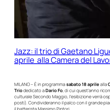
Jazz: il trio di Gaetano Lig
aprile alla Camera del Lavo
MILANO – È in programma
sabato 18 aprile
alla
Trio
dedicato a
Dario Fo
, di cui quest’anno rico
culturale Secondo Maggio, l’esibizione verrà ospi
posti)
. Condivideranno il palco con il grande pia
il batterista Massimo Pintori.