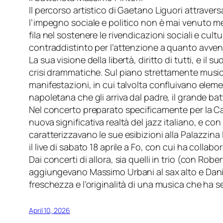
Il percorso artistico di Gaetano Liguori attravers
l’impegno sociale e politico non è mai venuto men
fila nel sostenere le rivendicazioni sociali e cultu
contraddistinto per l’attenzione a quanto avveniv
La sua visione della libertà, diritto di tutti, e
crisi drammatiche. Sul piano strettamente musica
manifestazioni, in cui talvolta confluivano ele
napoletana che gli arriva dal padre, il grande batt
Nel concerto preparato specificamente per la Ca
nuova significativa realtà del jazz italiano, e c
caratterizzavano le sue esibizioni alla Palazzina
il live di sabato 18 aprile a Fo, con cui ha colla
Dai concerti di allora, sia quelli in trio (con Rob
aggiungevano Massimo Urbani al sax alto e Danilo
freschezza e l’originalità di una musica che ha se
April 10, 2026