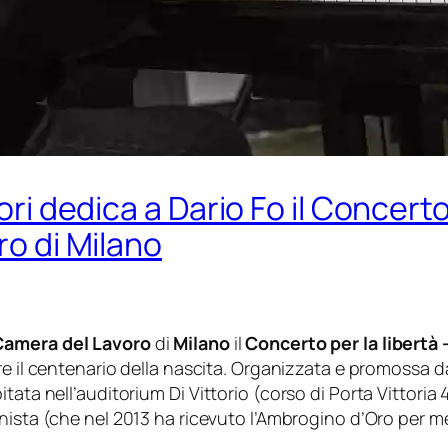
uori dedica a Dario Fo il Concerto
ro di Milano
Camera del Lavoro
di
Milano
il
Concerto per la libertà –
rre il centenario della nascita. Organizzata e promossa 
tata nell’auditorium Di Vittorio
(corso di Porta Vittoria 
nista (che nel 2013 ha ricevuto l’Ambrogino d’Oro per mer