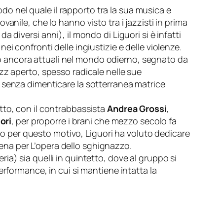
odo nel quale il rapporto tra la sua musica e
anile, che lo hanno visto tra i jazzisti in prima
da diversi anni), il mondo di Liguori si è infatti
i confronti delle ingiustizie e delle violenze.
sono ancora attuali nel mondo odierno, segnato da
zz aperto, spesso radicale nelle sue
 senza dimenticare la sotterranea matrice
tto, con il contrabbassista
Andrea Grossi
,
ori
, per proporre i brani che mezzo secolo fa
rio per questo motivo, Liguori ha voluto dedicare
scena per
L’opera dello sghignazzo
.
eria) sia quelli in quintetto, dove al gruppo si
rformance, in cui si mantiene intatta la