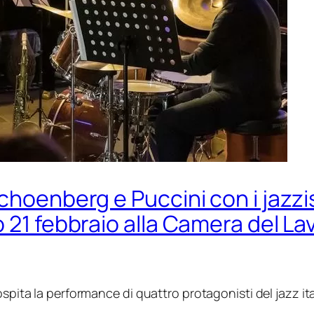
choenberg e Puccini con i jazzi
 21 febbraio alla Camera del La
 ospita la performance
di quattro protagonisti del jazz 