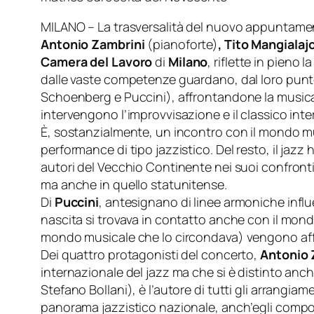
MILANO – La trasversalità del nuovo appuntamen
Antonio Zambrini
(pianoforte)
, Tito Mangialaj
Camera del Lavoro
di
Milano
, riflette in pieno
dalle vaste competenze guardano, dal loro punto 
Schoenberg e Puccini), affrontandone la musica 
intervengono l’improvvisazione e il classico inter
È, sostanzialmente, un incontro con il mondo musi
performance di tipo jazzistico. Del resto, il ja
autori del Vecchio Continente nei suoi confront
ma anche in quello statunitense.
Di
Puccini
, antesignano di linee armoniche infl
nascita si trovava in contatto anche con il m
mondo musicale che lo circondava) vengono affr
Dei quattro protagonisti del concerto,
Antonio 
internazionale del jazz ma che si è distinto anch
Stefano Bollani), è l’autore di tutti gli arrangiam
panorama jazzistico nazionale, anch’egli compos