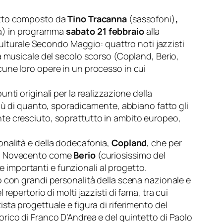
tetto composto da
Tino Tracanna
(sassofoni)
,
a) in programma
sabato 21 febbraio
alla
 culturale Secondo Maggio: quattro noti jazzisti
a musicale del secolo scorso (Copland, Berio,
une loro opere in un processo in cui
ti originali per la realizzazione della
più di quanto, sporadicamente, abbiano fatto gli
te cresciuto, soprattutto in ambito europeo,
tonalità e della dodecafonia,
Copland
, che per
ndo Novecento come
Berio
(curiosissimo del
importanti e funzionali al progetto.
to con grandi personalità della scena nazionale e
epertorio di molti jazzisti di fama, tra cui
rtista progettuale e figura di riferimento del
rico di Franco D’Andrea e del quintetto di Paolo