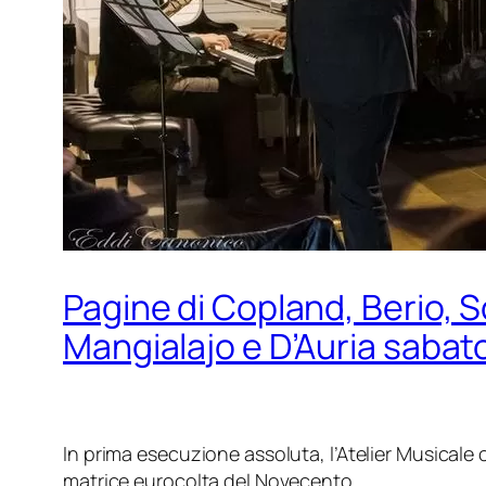
Pagine di Copland, Berio, S
Mangialajo e D’Auria sabato
In prima esecuzione assoluta, l’Atelier Musicale
matrice eurocolta del Novecento