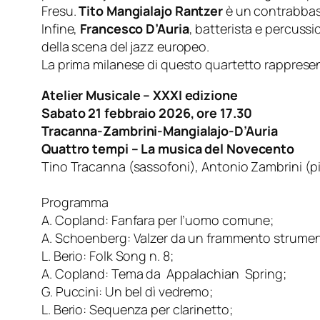
Fresu.
Tito Mangialajo Rantzer
è un contrabbassis
Infine,
Francesco D’Auria
, batterista e percussi
della scena del jazz europeo.
La prima milanese di questo quartetto rappresent
Atelier Musicale – XXXI edizione
Sabato 21 febbraio 2026, ore 17.30
Tracanna-Zambrini-Mangialajo-
D’Auria
Quattro tempi – La musica del Novecento
Tino Tracanna (sassofoni), Antonio Zambrini (p
Programma
A. Copland: Fanfara per l’uomo comune;
A. Schoenberg: Valzer da un frammento strumenta
L. Berio: Folk Song n. 8;
A. Copland: Tema da Appalachian Spring;
G. Puccini: Un bel dì vedremo;
L. Berio: Sequenza per clarinetto;