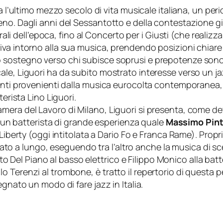
a l’ultimo mezzo secolo di vita musicale italiana, un peri
o. Dagli anni del Sessantotto e della contestazione giov
rali dell’epoca, fino al
Concerto per i Giusti
(che realizza 
a intorno alla sua musica, prendendo posizioni chiare ne
 il suo sostegno verso chi subisce soprusi e prepotenze 
le, Liguori ha da subito mostrato interesse verso un ja
menti provenienti dalla musica eurocolta contemporanea,
erista Lino Liguori.
mera del Lavoro di Milano, Liguori si presenta, come de
on un batterista di grande esperienza quale
Massimo Pint
 Liberty (oggi intitolata a Dario Fo e Franca Rame). Prop
borato a lungo, eseguendo tra l’altro anche la musica di 
erto Del Piano al basso elettrico e Filippo Monico alla batt
 Terenzi al trombone, è tratto il repertorio di questa pe
gnato un modo di fare jazz in Italia.