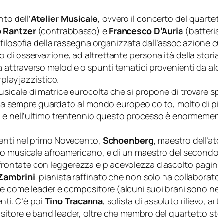
to dell’
Atelier Musicale
, ovvero il concerto del quar
o Rantzer
(contrabbasso) e
Francesco D’Auria
(batteri
 la filosofia della rassegna organizzata dall’associazione
di osservazione, ad altrettante personalità della stori
attraverso melodie o spunti tematici provenienti da alc
play jazzistico.
cale di matrice eurocolta che si propone di trovare spun
zz ha sempre guardato al mondo europeo colto, molto di 
i e nell’ultimo trentennio questo processo è enormemen
uenti nel primo Novecento,
Schoenberg
, maestro dell’a
ondo musicale afroamericano, e di un maestro del seco
ontate con leggerezza e piacevolezza d’ascolto pagine 
Zambrini
, pianista raffinato che non solo ha collabora
e come leader e compositore (alcuni suoi brani sono nel r
enti. C’è poi
Tino Tracanna
, solista di assoluto rilievo, a
itore e band leader, oltre che membro del quartetto sto