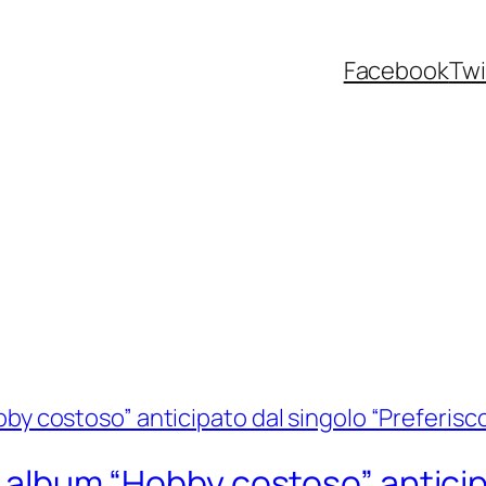
Facebook
Twi
vo album “Hobby costoso” anticip