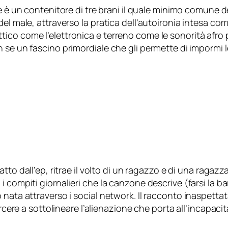
re è un contenitore di tre brani il quale minimo comune 
l male, attraverso la pratica dell’autoironia intesa come r
ico come l’elettronica e terreno come le sonorità afro 
 se un fascino primordiale che gli permette di impormi 
ratto dall’ep, ritrae il volto di un ragazzo e di una raga
compiti giornalieri che la canzone descrive (farsi la barb
 nata attraverso i social network. Il racconto inaspett
rcere a sottolineare l’alienazione che porta all’incapacità