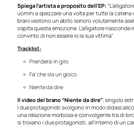
Spiega l’artista a proposito dell’EP:
“
L’alligato
uomini a spezzare una volta per tutte la catena de
brani vestono un abito sonoro volutamente asett
ospita questa emozione. L’alligatore nasconde in
convinto di non essere io la sua vittima
“
Tracklist:
Prendersi in giro
Fa’ che sia un gioco
Niente da dire
Il video del brano “Niente da dire”
, singolo est
I due protagonisti svolgono in modo didascalico i 
una relazione morbosa e coinvolgente tra di loro
si trovano i due protagonisti, all’interno di un ca