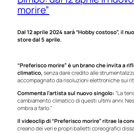
morire”
Dal 12 aprile 2024 sarà “Hobby costoso”, il nu
store dal 5 aprile.
“Preferisco morire” è un brano che invita a r
climatico,
senza dare credito alle strumentalizza
accompagnato da risoluzioni elettroniche sui rito
Commenta l’artista sul nuovo singolo:
“
La tend
cambiamento climatico di questi ultimi anni. Ne
ombra a farlo.”
Il videoclip di “Preferisco morire”
ritrae la co
creano dei veri e propri balletti coreografici di