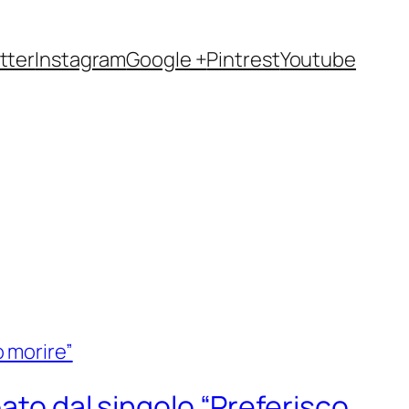
tter
Instagram
Google +
Pintrest
Youtube
ato dal singolo “Preferisco