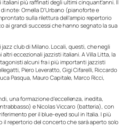
 italiani più raffinati degli ultimi cinquant’anni. Il
 di note:
Ornella D’Urbano
(pianoforte e
mprontato sulla rilettura dell’ampio repertorio
anco ai grandi successi che hanno segnato la sua
 jazz club di Milano. Locali, questi, che negli
altri eccezionali jazzisti italiani. A Villa Litta, la
gonisti alcuni fra i più importanti jazzisti
llegatti
,
Piero Leveratto
,
Gigi Cifarelli
,
Riccardo
Luca Pasqua
,
Mauro Capitale
,
Marco Ricci
,
ndi
, una formazione d’eccellenza, inedita,
ntrabbasso) e
Nicolas Viccaro
(batteria), con
erimento per il blue-eyed soul in Italia. I più
no il repertorio del concerto che sarà aperto solo