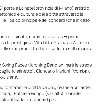
G” porta a
Lainate
(provincia di
Milano
) artisti di
tettonico e culturale della città attraverso la
li e il palco principale dei concerti (che in caso
omune di Lainate, commenta così: «Esprimo
o la prestigiosa Villa Litta. Grazie ad Antonio
 bellissimo progetto che si svolgerà nella magica
la
Swing Faces Marching Band
animerà le strade
baglia
(clarinetto),
Giancarlo Mariani
(tromba),
Louisiana.
 5
, formazione diretta da un giovane e brillante
romba),
Raffaele Fiengo
(sax alto),
Daniele
nali del leader e standard jazz.