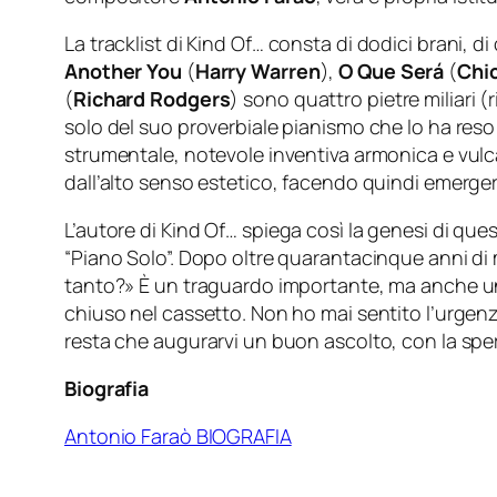
La tracklist di
Kind Of…
consta di dodici brani, di 
Another You
(
Harry Warren
),
O Que Será
(
Chi
(
Richard Rodgers
) sono quattro pietre miliari (
solo del suo proverbiale pianismo che lo ha reso
strumentale, notevole inventiva armonica e vulc
dall’alto senso estetico, facendo quindi emerg
L’autore di
Kind Of…
spiega così la genesi di que
“Piano Solo”. Dopo oltre quarantacinque anni di 
tanto?» È un traguardo importante, ma anche una
chiuso nel cassetto. Non ho mai sentito l’urgenz
resta che augurarvi un buon ascolto, con la spe
Biografia
Antonio Faraò BIOGRAFIA