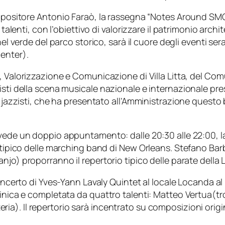
ompositore
Antonio Faraò
, la rassegna “Notes Around SM
talenti, con l’obiettivo di valorizzare il patrimonio archi
el verde del parco storico, sarà il cuore degli eventi sera
Center
).
e, Valorizzazione e Comunicazione di Villa Litta, del C
sti della scena musicale nazionale e internazionale press
i jazzisti, che ha presentato all’Amministrazione questo
prevede un doppio appuntamento: dalle
20:30
alle
22:00
, 
d tipico delle marching band di New Orleans.
Stefano Bar
njo) proporranno il repertorio tipico delle parate della 
oncerto di
Yves-Yann Lavaly Quintet
al locale
Locanda al
tinica e completata da quattro talenti:
Matteo Vertua
(t
eria). Il repertorio sarà incentrato su composizioni origi