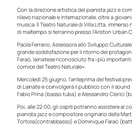
Con la direzione artistica del pianista jazz e c
rilievo nazionale e internazionale, oltre a giovani 
musica. Il
Teatro Naturale
di
Villa Litta
, immerso n
di maltempo si terranno presso l’
Ariston Urban 
Paola Ferrario
, Assessora allo Sviluppo Cultural
grande soddisfazione per il ritorno dei protagoni
Faraò, lainatese riconosciuto fra i più important
cornice del Teatro Naturale».
Mercoledì 25 giugno
, l’anteprima del festival 
di Lainate e coinvolgerà il pubblico con il soun
Fabio Prina
(basso tuba) e
Alessandro Clerici
(ba
Poi, alle
22:00
, gli ospiti potranno assistere al c
pianista jazz e compositore originario della Mar
Tortora
(contrabbasso) e
Dominique Faraò
(batt