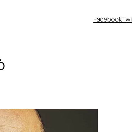
Facebook
Twi
ò