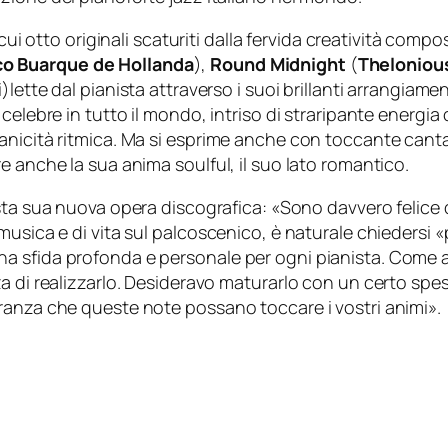
cui otto originali scaturiti dalla fervida creatività compo
co Buarque de Hollanda
),
Round Midnight
(
Theloniou
ri)lette dal pianista attraverso i suoi brillanti arrangia
 celebre in tutto il mondo, intriso di straripante energi
anicità ritmica. Ma si esprime anche con toccante canta
ere anche la sua anima
soulful
, il suo lato romantico.
sta sua nuova opera discografica: «
Sono davvero felice d
musica e di vita sul palcoscenico, è naturale chiedersi
 sfida profonda e personale per ogni pianista. Come al
a di realizzarlo. Desideravo maturarlo con un certo spes
ranza che queste note possano toccare i vostri animi
».