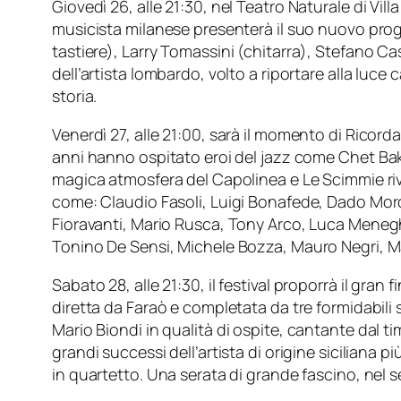
G
iovedì 26
, alle
21:30
, nel Teatro Naturale di Villa
musicista milanese presenterà il suo nuovo pro
tastiere),
Larry Tomassini
(chitarra),
Stefano Cas
dell’artista lombardo, volto a riportare alla lu
storia.
Venerdì 27
, alle
21:00
, sarà il momento di
Ricorda
anni hanno ospitato eroi del jazz come
Chet Ba
magica atmosfera del Capolinea e Le Scimmie rivivr
come:
Claudio Fasoli
,
Luigi Bonafede
,
Dado Mor
Fioravanti
,
Mario Rusca
,
Tony Arco
,
Luca Menegh
Tonino De Sensi
,
Michele Bozza
,
Mauro Negri
,
M
S
abato 28
, alle
21:30
, il festival proporrà il gran 
diretta da Faraò e completata da tre formidabi
Mario Biondi
in qualità di ospite, cantante dal ti
grandi successi dell’artista di origine siciliana pi
in quartetto. Una serata di grande fascino, nel s