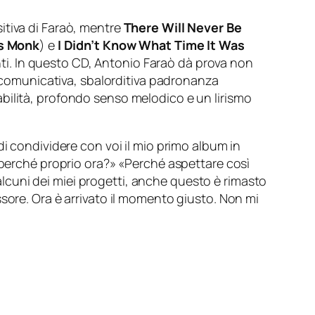
sitiva di Faraò, mentre
There Will Never Be
s Monk
) e
I Didn’t Know What Time It Was
menti. In questo CD, Antonio Faraò dà prova non
a comunicativa, sbalorditiva padronanza
bilità, profondo senso melodico e un lirismo
i condividere con voi il mio primo album in
 «perché proprio ora?» «Perché aspettare così
cuni dei miei progetti, anche questo è rimasto
sore. Ora è arrivato il momento giusto. Non mi