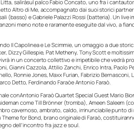
 Litta, saliràsul palco
Fabio Concato
, uno fra i cantautori
getto
Altro di Me
, accompagnato dai suoi storici partner
ali
(basso) e
Gabriele Palazzi Rossi
(batteria). Un live i
ce canzoni meno note e raramente eseguite dal vivo, a fi
ndo Il Capolinea e Le Scimmie
, un omaggio a due storici
ker
,
Dizzy Gillespie
,
Pat Metheny
,
Tony Scott
e moltissimi 
à in un concerto collettivo e irripetibile che vedrà prota
oni
,
Gianni Cazzola
,
Attilio Zanchi
,
Enrico Intra
,
Paolo Pe
ello
,
Ronnie Jones
,
Maxx Furian
,
Fabrizio Bernasconi
,
arco Detto
,
Ferdinando Faraò
e
Antonio Faraò
.
finale con
Antonio Faraò Quartet Special Guest Mario Bio
li sideman come
Till Brönner
(tromba),
Ameen Saleem
(co
mbro cavernoso, ambrato, caldo, irrinunciabile punto di rif
ù
Theme for Bond
, brano originale di Faraò, costituiran
egno dell’incontro fra jazz e soul.