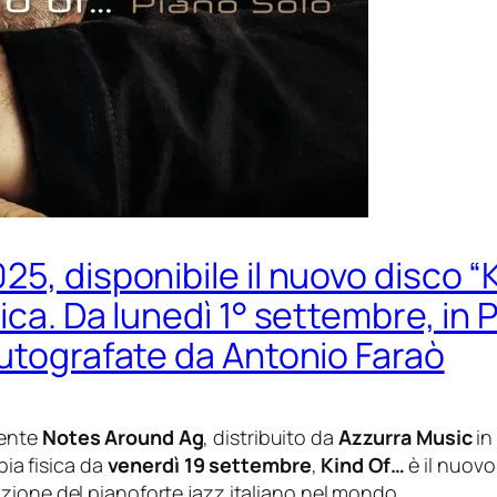
5, disponibile il nuovo disco “
ica. Da lunedì 1° settembre, in 
autografate da Antonio Faraò
dente
Notes Around Ag
, distribuito da
Azzurra Music
in
pia fisica da
venerdì 19 settembre
,
Kind Of…
è il nuovo
tuzione del pianoforte jazz italiano nel mondo.