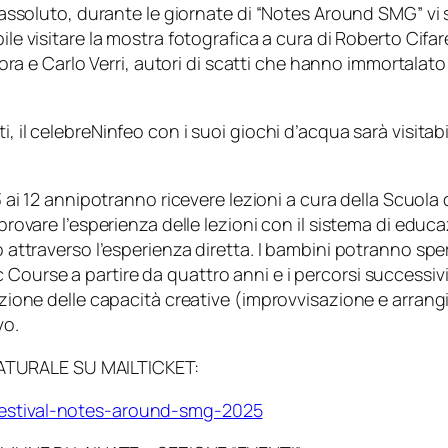
lo assoluto, durante le giornate di “Notes Around SMG” vi
ile visitare la mostra fotografica a cura di
Roberto Cifare
ora
e
Carlo Verri
, autori di scatti che hanno immortalato 
i, il celebre
Ninfeo
con i suoi giochi d’acqua sarà visitab
3
ai
12
annipotranno ricevere lezioni a cura della
Scuola 
a provare l’esperienza delle lezioni con il sistema di edu
o attraverso l’esperienza diretta. I bambini potranno spe
c Course
a partire da quattro anni e i percorsi successivi 
zzazione delle capacità creative (improvvisazione e arra
vo.
ATURALE SU MAILTICKET:
/festival-notes-around-smg-2025