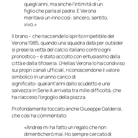
quegli anni, ma anche l’intimità di un
figlio che parla al padre. E Verona
meritava un inno così: sincero, sentito,
vivo.»
Il brano – che riaccende lo spirito irripetibile del
Verona 1985, quando una squadra data per outsider
si prese la vetta del calcio italiano contro ogni
pronostico – è stato accolto con entusiasmo dalla
città e dalla tifoseria. L’
Hellas Verona
lo ha condiviso
sui propri canali ufficiali, riconoscendone il valore
simbolico in un anno carico di
significato: quarant’anni dallo scudetto e una
salvezza in Serie A arrivata tra mille difficoltà, che
ha riacceso l’orgoglio della piazza.
Profondamente toccato anche Giuseppe Galderisi,
che così ha commentato:
«Andrea mi ha fatto un regalo che non
dimenticherò mai. Ho sempre cercato di