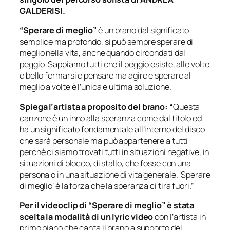
GALDERISI.
“Sperare di meglio”
è un brano dal significato
semplice ma profondo, si può sempre sperare di
meglio nella vita, anche quando circondati dal
peggio. Sappiamo tutti che il peggio esiste, alle volte
è bello fermarsi e pensare ma agire e sperare al
meglio a volte è l’unica e ultima soluzione.
Spiega l’artista a proposito del brano: “
Questa
canzone è un inno alla speranza come dal titolo ed
ha un significato fondamentale all’interno del disco
che sarà personale ma può appartenere a tutti
perchè ci siamo trovati tutti in situazioni negative, in
situazioni di blocco, di stallo, che fosse con una
persona o in una situazione di vita generale. ‘Sperare
di meglio’ è la forza che la speranza ci tira fuori.”
Per il videoclip di “Sperare di meglio” è stata
scelta la modalità di un lyric video
con l’artista in
primo piano che canta il brano a supporto del