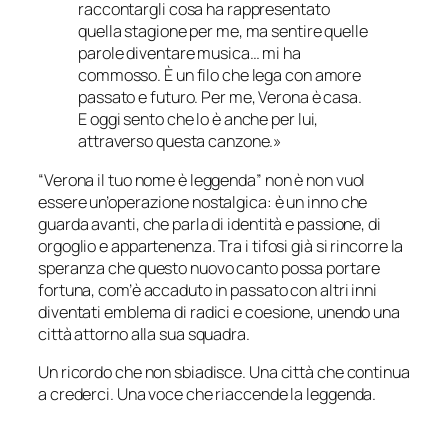
raccontargli cosa ha rappresentato
quella stagione per me, ma sentire quelle
parole diventare musica… mi ha
commosso. È un filo che lega con amore
passato e futuro. Per me, Verona è casa.
E oggi sento che lo è anche per lui,
attraverso questa canzone.»
“Verona il tuo nome è leggenda” non è non vuol
essere un’operazione nostalgica: è un inno che
guarda avanti, che parla di identità e passione, di
orgoglio e appartenenza. Tra i tifosi già si rincorre la
speranza che questo nuovo canto possa portare
fortuna, com’è accaduto in passato con altri inni
diventati emblema di radici e coesione, unendo una
città attorno alla sua squadra.
Un ricordo che non sbiadisce. Una città che continua
a crederci. Una voce che riaccende la leggenda.