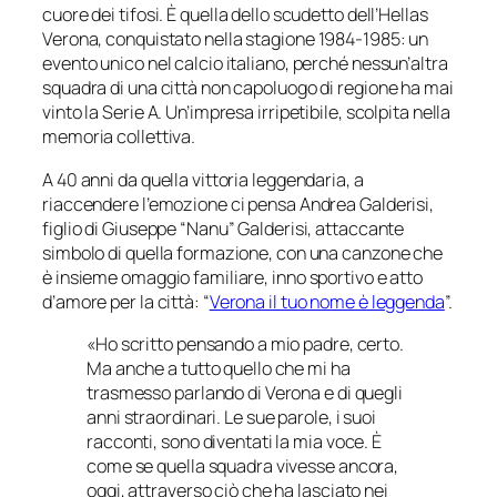
cuore dei tifosi. È quella dello scudetto dell’
Hellas
Verona
, conquistato nella stagione 1984-1985: un
evento unico nel calcio italiano, perché nessun’altra
squadra di una città non capoluogo di regione ha mai
vinto la Serie A. Un’impresa irripetibile, scolpita nella
memoria collettiva.
A 40 anni da quella vittoria leggendaria, a
riaccendere l’emozione ci pensa Andrea Galderisi,
figlio di Giuseppe “Nanu” Galderisi, attaccante
simbolo di quella formazione, con una canzone che
è insieme omaggio familiare, inno sportivo e atto
d’amore per la città: “
Verona il tuo nome è leggenda
”.
«Ho scritto pensando a mio padre, certo.
Ma anche a tutto quello che mi ha
trasmesso parlando di Verona e di quegli
anni straordinari. Le sue parole, i suoi
racconti, sono diventati la mia voce. È
come se quella squadra vivesse ancora,
oggi, attraverso ciò che ha lasciato nei