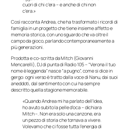
cuori di chi c’era – e anche di chi non
c’era.»
Così racconta Andrea, che ha trasformato i ricordi di
famiglia in un progetto che tiene insieme affetto e
memoria storica, con uno sguardo che va oltre il
campo da gioco, parlando contemporaneamente a
più generazioni.
Prodotta e co-scritta da Mitch (Giovanni
Mencarelli), DJ di punta di
Radio 105
– “Verona il tuo
nome è leggenda” nasce “a pugno”, come si dice in
gergo: ogni verso è tratto dalla voce di Nanu, dai suoi
aneddoti, dal sentimento con cui ha sempre
descritto quella stagione memorabile.
«Quando Andrea mi ha parlato dell’idea,
ho avuto subito la pelle d’oca – dichiara
Mitch –. Non era solo una canzone, era
un pezzo di storia che tornava a vivere.
Volevamo che ci fosse tutta l’energia di