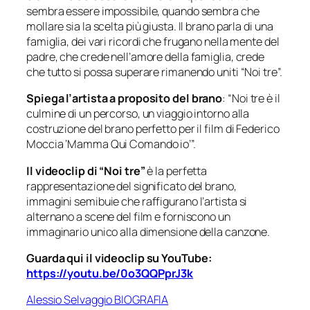
sembra essere impossibile, quando sembra che
mollare sia la scelta più giusta. Il brano parla di una
famiglia, dei vari ricordi che frugano nella mente del
padre, che crede nell’amore della famiglia, crede
che tutto si possa superare rimanendo uniti “Noi tre”.
Spiega l’artista a proposito del brano
:
“Noi tre è il
culmine di un percorso, un viaggio intorno alla
costruzione del brano perfetto per il film di Federico
Moccia ‘Mamma Qui Comando io’”.
Il videoclip di “Noi tre”
è la perfetta
rappresentazione del significato del brano,
immagini semibuie che raffigurano l’artista si
alternano a scene del film e forniscono un
immaginario unico alla dimensione della canzone.
Guarda qui il videoclip su YouTube:
https://youtu.be/0o3QQPprJ3k
Alessio Selvaggio BIOGRAFIA