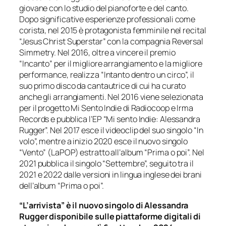
giovane con lo studio del pianoforte e del canto.
Dopo significative esperienze professionali come
corista, nel 2015 è protagonista femminile nel recital
“Jesus Christ Superstar” con la compagnia Reversal
Simmetry. Nel 2016, oltre a vincere il premio
“Incanto” per il migliore arrangiamento e la migliore
performance, realizza “Intanto dentro un circo”, il
suo primo disco da cantautrice di cui ha curato
anche gli arrangiamenti. Nel 2016 viene selezionata
per il progetto Mi Sento Indie di Radiocoop e Irma
Records e pubblica l’EP “Mi sento Indie: Alessandra
Rugger”. Nel 2017 esce il videoclip del suo singolo “In
volo”, mentre a inizio 2020 esce il nuovo singolo
“Vento” (LaPOP) estratto all’album “Prima o poi”. Nel
2021 pubblica il singolo “Settembre”, seguito tra il
2021 e 2022 dalle versioni in lingua inglese dei brani
dell’album “Prima o poi”.
“L’arrivista” è il nuovo singolo di Alessandra
Rugger disponibile sulle piattaforme digitali di