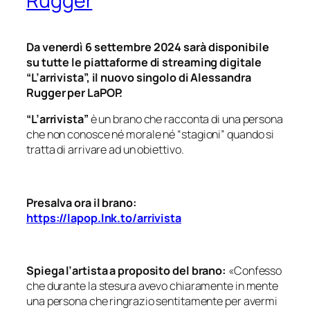
Rugger
Da venerdì 6 settembre 2024 sarà disponibile
su tutte le piattaforme di streaming digitale
“L’arrivista”, il nuovo singolo di Alessandra
Rugger per LaPOP.
“L’arrivista”
è un brano che racconta di una persona
che non conosce né morale né
“stagioni”
quando si
tratta di arrivare ad un obiettivo.
Presalva ora il brano:
https://lapop.lnk.to/arrivista
Spiega l’artista a proposito del brano:
«Confesso
che durante la stesura avevo chiaramente in mente
una persona che ringrazio sentitamente per avermi