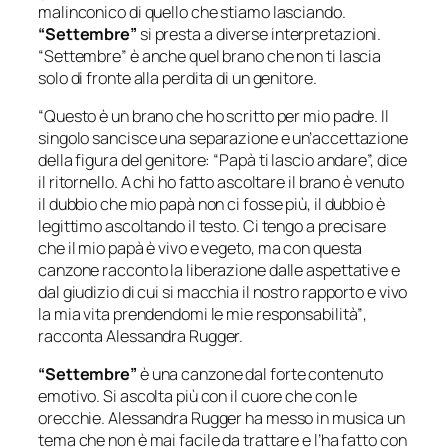
malinconico di quello che stiamo lasciando.
“Settembre”
si presta a diverse interpretazioni.
“Settembre” è anche quel brano che non ti lascia
solo di fronte alla perdita di un genitore.
“Questo è un brano che ho scritto per mio padre. Il
singolo sancisce una separazione e un’accettazione
della figura del genitore: “Papà ti lascio andare”, dice
il ritornello. A chi ho fatto ascoltare il brano è venuto
il dubbio che mio papà non ci fosse più, il dubbio è
legittimo ascoltando il testo. Ci tengo a precisare
che il mio papà è vivo e vegeto, ma con questa
canzone racconto la liberazione dalle aspettative e
dal giudizio di cui si macchia il nostro rapporto e vivo
la mia vita prendendomi le mie responsabilità”
,
racconta Alessandra Rugger.
“Settembre”
è una canzone dal forte contenuto
emotivo. Si ascolta più con il cuore che con le
orecchie. Alessandra Rugger ha messo in musica un
tema che non è mai facile da trattare e l’ha fatto con