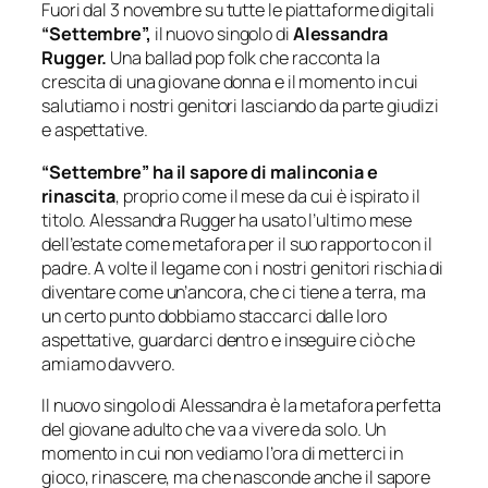
Fuori dal 3 novembre su tutte le piattaforme digitali
“Settembre”,
il nuovo singolo di
Alessandra
Rugger.
Una ballad pop folk che racconta la
crescita di una giovane donna e il momento in cui
salutiamo i nostri genitori lasciando da parte giudizi
e aspettative.
“Settembre” ha il sapore di malinconia e
rinascita
, proprio come il mese da cui è ispirato il
titolo. Alessandra Rugger ha usato l’ultimo mese
dell’estate come metafora per il suo rapporto con il
padre. A volte il legame con i nostri genitori rischia di
diventare come un’ancora, che ci tiene a terra, ma
un certo punto dobbiamo staccarci dalle loro
aspettative, guardarci dentro e inseguire ciò che
amiamo davvero.
Il nuovo singolo di Alessandra è la metafora perfetta
del giovane adulto che va a vivere da solo. Un
momento in cui non vediamo l’ora di metterci in
gioco, rinascere, ma che nasconde anche il sapore