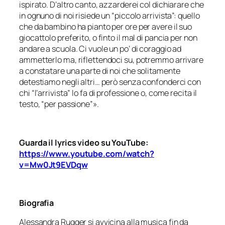
ispirato. D’altro canto, azzarderei col dichiarare che
in ognuno di noi risiede un “piccolo arrivista”: quello
che da bambino ha pianto per ore per avere il suo
giocattolo preferito, o finto il mal di pancia per non
andare a scuola. Ci vuole un po’ di coraggio ad
ammetterlo ma, riflettendoci su, potremmo arrivare
a constatare una parte di noi che solitamente
detestiamo negli altri… però senza confonderci con
chi “l’arrivista” lo fa di professione o, come recita il
testo, “per passione”».
Guarda il lyrics video su YouTube:
https://www.youtube.com/watch?
v=Mw0Jt9EVDqw
Biografia
Alessandra Rugger si avvicina alla musica fin da