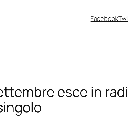
Facebook
Twi
ttembre esce in radio
singolo