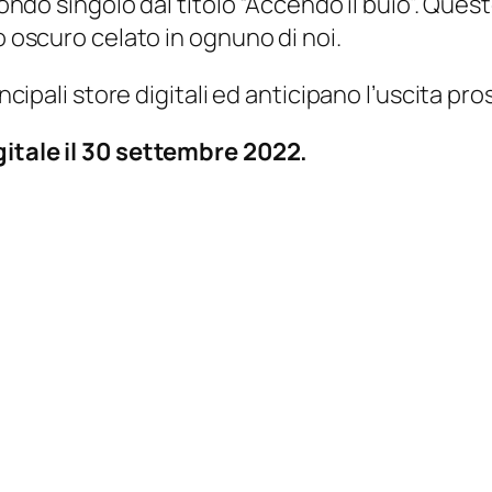
econdo singolo dal titolo “Accendo il buio”. Qu
o oscuro celato in ognuno di noi.
incipali store digitali ed anticipano l’uscita pr
igitale il 30 settembre 2022.