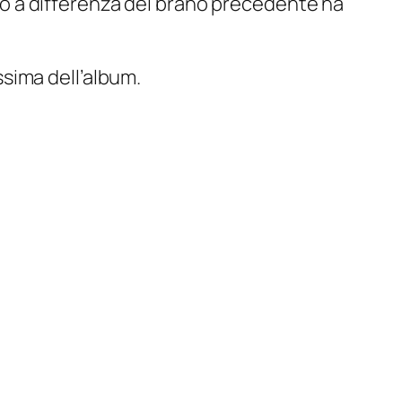
esto a differenza del brano precedente ha
ossima dell’album.