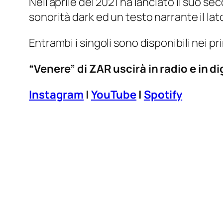
Nell’aprile del 2021 ha lanciato il suo s
sonorità dark ed un testo narrante il lat
Entrambi i singoli sono disponibili nei pr
“Venere” di ZAR
uscirà in radio e in d
Instagram
|
YouTube
|
Spotify