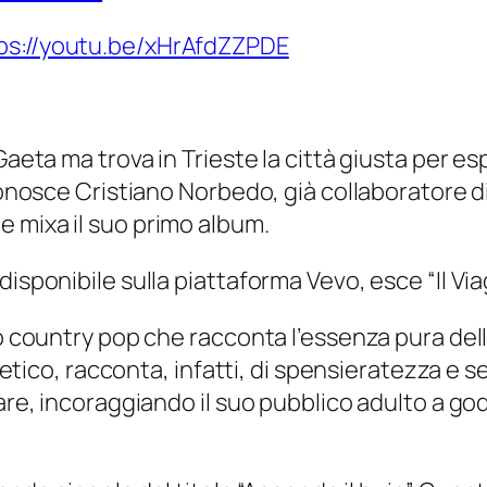
ps://youtu.be/xHrAfdZZPDE
Gaeta ma trova in Trieste la città giusta per es
 Conosce Cristiano Norbedo, già collaboratore 
 mixa il suo primo album.
isponibile sulla piattaforma Vevo, esce “Il Via
no country pop che racconta l’essenza pura del
poetico, racconta, infatti, di spensieratezza e s
are, incoraggiando il suo pubblico adulto a god
.