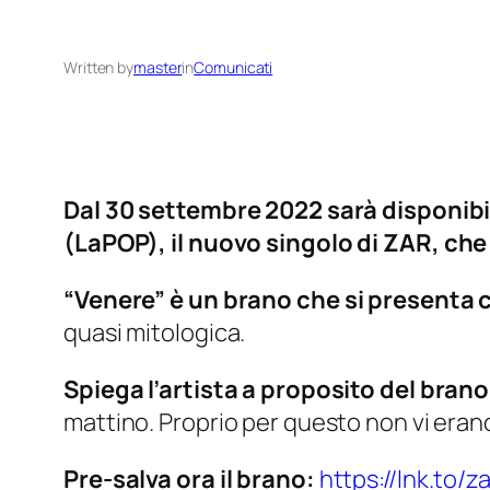
Written by
master
in
Comunicati
Dal 30 settembre 2022 sarà disponibil
(LaPOP
)
, il nuovo singolo di ZAR, che
“Venere”
è un brano che si presenta 
quasi mitologica.
Spiega l’artista a proposito del brano
mattino. Proprio per questo non vi erano
Pre-salva ora il brano:
https://lnk.to/