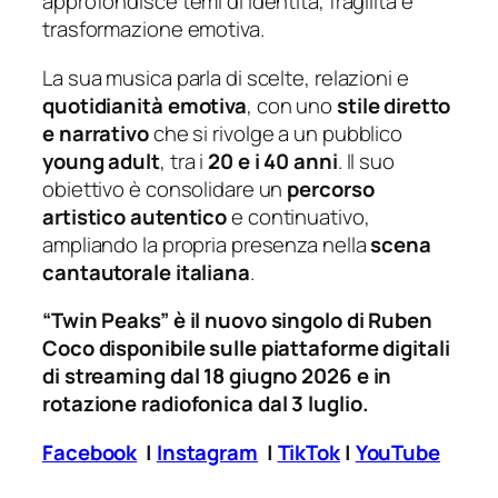
approfondisce temi di identità, fragilità e
trasformazione emotiva.
La sua musica parla di scelte, relazioni e
quotidianità emotiva
, con uno
stile diretto
e narrativo
che si rivolge a un pubblico
young adult
, tra i
20 e i 40 anni
. Il suo
obiettivo è consolidare un
percorso
artistico autentico
e continuativo,
ampliando la propria presenza nella
scena
cantautorale italiana
.
“Twin Peaks” è il nuovo singolo di Ruben
Coco disponibile sulle piattaforme digitali
di streaming dal 18 giugno 2026 e in
rotazione radiofonica dal 3 luglio.
Facebook
|
Instagram
|
TikTok
|
YouTube