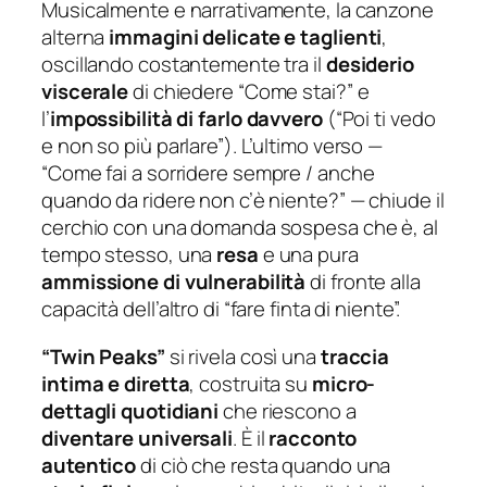
Musicalmente e narrativamente, la canzone
alterna
immagini delicate e taglienti
,
oscillando costantemente tra il
desiderio
viscerale
di chiedere “
Come stai?”
e
l’
impossibilità di farlo davvero
(“
Poi ti vedo
e non so più parlare”
). L’ultimo verso —
“
Come fai a sorridere sempre / anche
quando da ridere non c’è niente?”
— chiude il
cerchio con una domanda sospesa che è, al
tempo stesso, una
resa
e una pura
ammissione di vulnerabilità
di fronte alla
capacità dell’altro di “fare finta di niente”.
“Twin Peaks”
si rivela così una
traccia
intima e diretta
, costruita su
micro-
dettagli quotidiani
che riescono a
diventare universali
. È il
racconto
autentico
di ciò che resta quando una