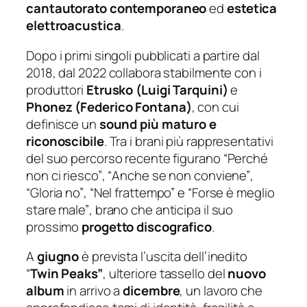
cantautorato contemporaneo
ed
estetica
elettroacustica
.
Dopo i primi singoli pubblicati a partire dal
2018, dal 2022 collabora stabilmente con i
produttori
Etrusko (Luigi Tarquini)
e
Phonez (Federico Fontana)
, con cui
definisce un
sound più maturo e
riconoscibile
. Tra i brani più rappresentativi
del suo percorso recente figurano “
Perché
non ci riesco”
, “
Anche se non conviene”
,
“
Gloria no”
, “
Nel frattempo”
e “
Forse è meglio
stare male”
, brano che anticipa il suo
prossimo
progetto discografico
.
A
giugno
è prevista l’uscita dell’inedito
“
Twin Peaks”
, ulteriore tassello del
nuovo
album
in arrivo a
dicembre
, un lavoro che