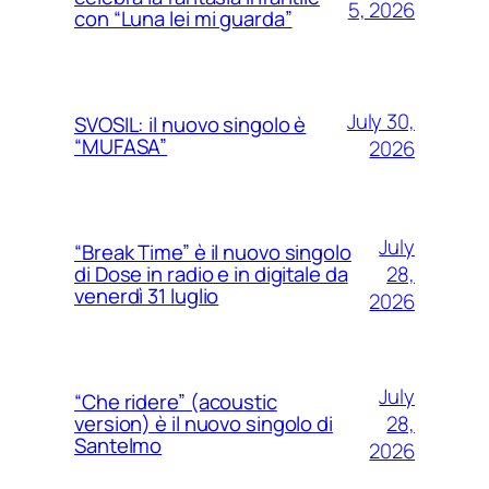
5, 2026
con “Luna lei mi guarda”
July 30,
SVOSIL: il nuovo singolo è
“MUFASA”
2026
July
“Break Time” è il nuovo singolo
28,
di Dose in radio e in digitale da
venerdì 31 luglio
2026
July
“Che ridere” (acoustic
28,
version) è il nuovo singolo di
Santelmo
2026