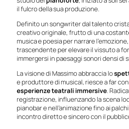
studio del
pianoforte
, iniziato a soli 
il fulcro della sua produzione.
Definito un
songwriter
dal talento crist
creativo originale, frutto di una costante
musica e poesia per narrare l’emozione, 
trascendente per elevare il vissuto a f
immergersi in paesaggi sonori densi di s
La visione di Massimo abbraccia lo
spet
e produttore di musical, riesce a far co
esperienze teatrali immersive
. Radic
registrazione, influenzando la scena lo
pianobar e nell’animazione fino ai palch
incontro diretto e sincero con il pubblic