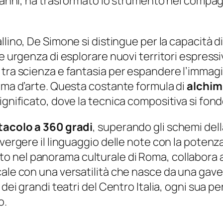
sei anni, ha trasformato lo strumento nel compa
allino, De Simone si distingue per la capacità d
 urgenza di esplorare nuovi territori espressivi.
tra scienza e fantasia per espandere l’immagina
orma d’arte. Questa costante formula di
alchim
ignificato, dove la tecnica compositiva si fond
tacolo a 360 gradi
, superando gli schemi de
nvergere il linguaggio delle note con la poten
ato nel panorama culturale di Roma, collabora 
cale con una versatilità che nasce da una gave
i dei grandi teatri del Centro Italia, ogni sua
o.