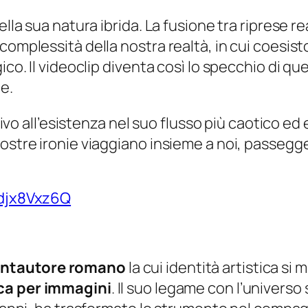
lla sua natura ibrida. La fusione tra riprese rea
complessità della nostra realtà, in cui coesis
gico. Il videoclip diventa così lo specchio di 
e.
isivo all’esistenza nel suo flusso più caotico e
nostre ironie viaggiano insieme a noi, passegg
odjx8Vxz6Q
ntautore romano
la cui identità artistica s
ca per immagini
. Il suo legame con l’universo