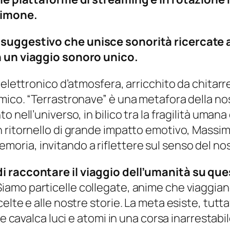
Simone.
suggestivo che unisce sonorità ricercate a
n un viaggio sonoro unico.
 elettronico d’atmosfera, arricchito da chitarr
mico. “Terrastronave” è una metafora della nos
 nell’universo, in bilico tra la fragilità umana
 ritornello di grande impatto emotivo, Massim
ia, invitando a riflettere sul senso del nos
di raccontare il viaggio dell’umanità su qu
Siamo particelle collegate, anime che viaggia
lte e alle nostre storie. La meta esiste, tutta
e cavalca luci e atomi in una corsa inarrestabil