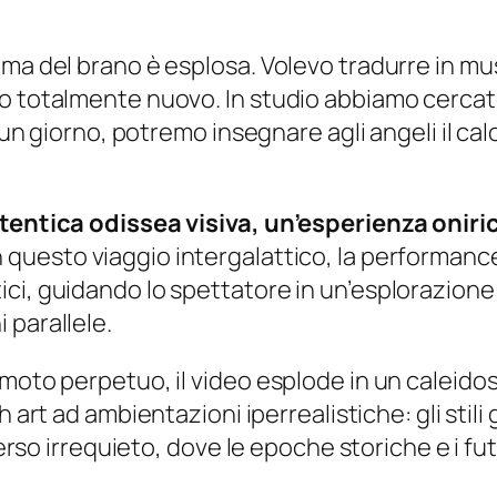
ima del brano è esplosa. Volevo tradurre in mu
o totalmente nuovo. In studio abbiamo cercato
, un giorno, potremo insegnare agli angeli il c
autentica odissea visiva, un’esperienza oni
n questo viaggio intergalattico, la performance 
ici, guidando lo spettatore in un’esplorazion
 parallele.
moto perpetuo, il video esplode in un caleidosc
h art
ad ambientazioni iperrealistiche: gli stili
iverso irrequieto, dove le epoche storiche e i f