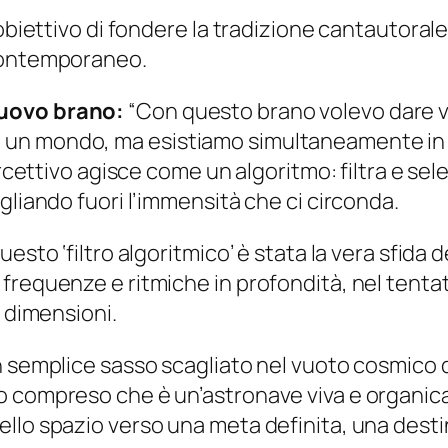
’obiettivo di fondere la tradizione cantautoral
 contemporaneo.
nuovo brano:
“Con questo brano volevo dare 
un mondo, ma esistiamo simultaneamente in mo
percettivo agisce come un algoritmo: filtra e se
gliando fuori l’immensità che ci circonda.
esto ‘filtro algoritmico’ è stata la vera sfida
 frequenze e ritmiche in profondità, nel ten
e dimensioni.
n semplice sasso scagliato nel vuoto cosmico d
 compreso che è un’astronave viva e organica.
lo spazio verso una meta definita, una destina