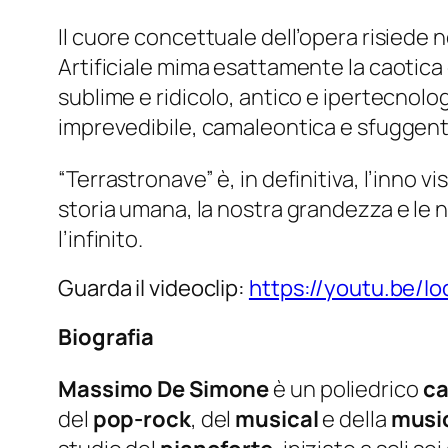
Il cuore concettuale dell’opera risiede ne
Artificiale mima esattamente la caotica 
sublime e ridicolo, antico e ipertecnolo
imprevedibile, camaleontica e sfuggent
“Terrastronave” è, in definitiva, l’inno v
storia umana, la nostra grandezza e le 
l’infinito.
Guarda il videoclip:
https://youtu.be/I
Biografia
Massimo De Simone
è un poliedrico
ca
del
pop-rock
, del
musical
e della
musi