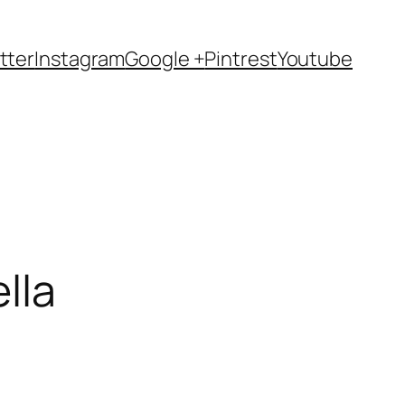
tter
Instagram
Google +
Pintrest
Youtube
lla