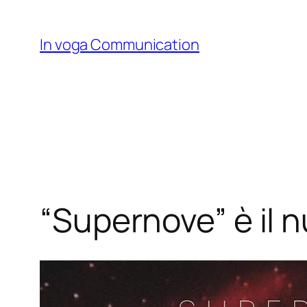
Skip
to
In voga Communication
content
“Supernove” è il n