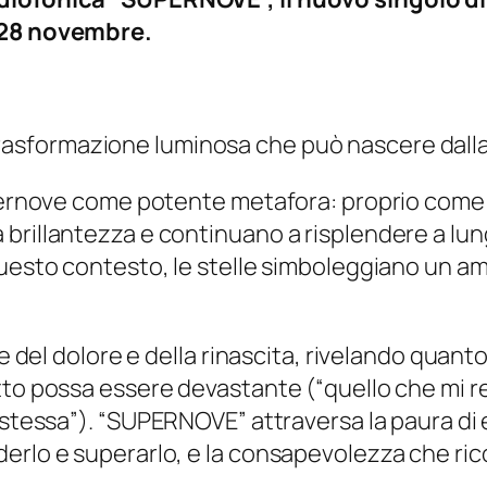
l 28 novembre.
rasformazione luminosa che può nascere dalla f
Supernove come potente metafora: proprio come
brillantezza e continuano a risplendere a lun
questo contesto, le stelle simboleggiano un am
one del dolore e della rinascita, rivelando qua
tto possa essere devastante (“
quello che mi re
 stessa
”). “SUPERNOVE” attraversa la paura di e
erlo e superarlo, e la consapevolezza che rico