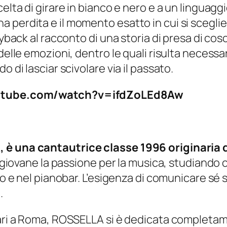
celta di girare in bianco e nero e a un linguagg
perdita e il momento esatto in cui si sceglie 
ayback al racconto di una storia di presa di co
 delle emozioni, dentro le quali risulta necess
 di lasciar scivolare via il passato.
youtube.com/watch?v=ifdZoLEd8Aw
 è una cantautrice classe 1996 originaria d
da giovane la passione per la musica, studiand
ro e nel pianobar. L’esigenza di comunicare sé s
.
tari a Roma, ROSSELLA si è dedicata completam