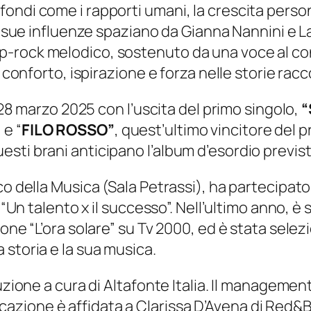
ondi come i rapporti umani, la crescita perso
Le sue influenze spaziano da Gianna Nannini e L
-rock melodico, sostenuto da una voce al con
a conforto, ispirazione e forza nelle storie rac
l 28 marzo 2025 con l’uscita del primo singolo,
“
 e “
FILO ROSSO”
, quest’ultimo vincitore del 
ti brani anticipano l’album d’esordio previsto
co della Musica (Sala Petrassi), ha partecipato
t “Un talento x il successo”. Nell’ultimo anno, 
one “L’ora solare” su Tv 2000, ed è stata selez
 storia e la sua musica.
uzione a cura di Altafonte Italia. Il managemen
zione è affidata a Clarissa D’Avena di Red&B