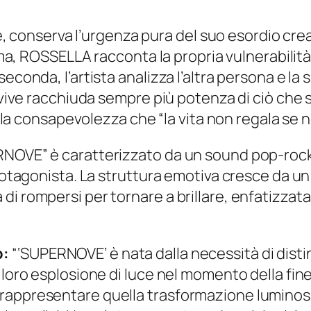
ice, conserva l’urgenza pura del suo esordio cre
ima, ROSSELLA racconta la propria vulnerabilità 
econda, l’artista analizza l’altra persona e la 
i vive racchiuda sempre più potenza di ciò che
) e la consapevolezza che
“la vita non regala se n
ERNOVE” è caratterizzato da un sound pop-roc
rotagonista. La struttura emotiva cresce da un i
i rompersi per tornare a brillare, enfatizzata 
o:
“‘SUPERNOVE’ è nata dalla necessità di disti
 loro esplosione di luce nel momento della fine
 rappresentare quella trasformazione luminos