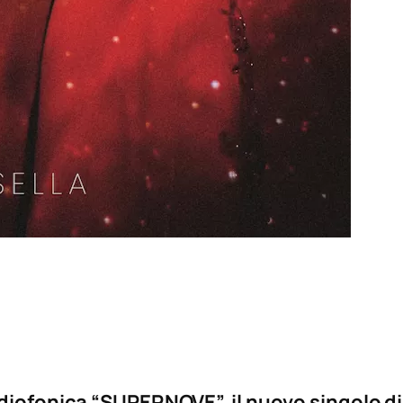
adiofonica “SUPERNOVE”, il nuovo singolo di