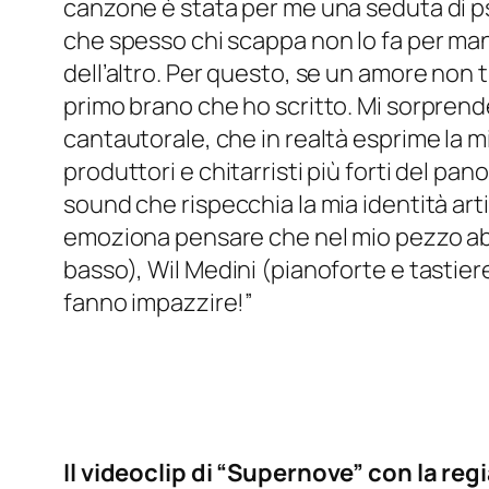
canzone è stata per me una seduta di psic
che spesso chi scappa non lo fa per man
dell’altro. Per questo, se un amore non 
primo brano che ho scritto. Mi sorprende
cantautorale, che in realtà esprime la m
produttori e chitarristi più forti del 
sound che rispecchia la mia identità arti
emoziona pensare che nel mio pezzo abb
basso), Wil Medini (pianoforte e tastiere)
fanno impazzire!”
Il videoclip di “Supernove” con la reg