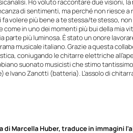
analisi. Ho voluto raccontare due visioni, la m
canza di sentimenti, ma perché non riesce a re
ti fa volere più bene a te stessa/te stesso, no
 come in uno dei momenti più bui della mia vita
ia parte più luminosa. È stato un onore lavorar
panorama musicale italiano. Grazie a questa co
stica, coniugando le chitarre elettriche all’ape
iano suonato musicisti che stimo tantissimo,
 e Ivano Zanotti (batteria). L’assolo di chitarra
ia di Marcella Huber, traduce in immagini l’