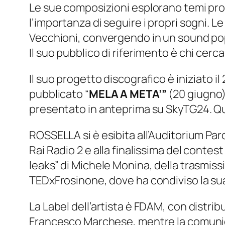
Le sue composizioni esplorano temi prof
l’importanza di seguire i propri sogni. 
Vecchioni, convergendo in un sound pop
Il suo pubblico di riferimento è chi cerc
Il suo progetto discografico è iniziato i
pubblicato “
MELA A META’”
(20 giugno)
presentato in anteprima su SkyTG24. Ques
ROSSELLA si è esibita all’Auditorium Par
Rai Radio 2 e alla finalissima del contes
leaks” di Michele Monina, della trasmissi
TEDxFrosinone, dove ha condiviso la sua
La Label dell’artista è FDAM, con distrib
Francesco Marchese, mentre la comunica