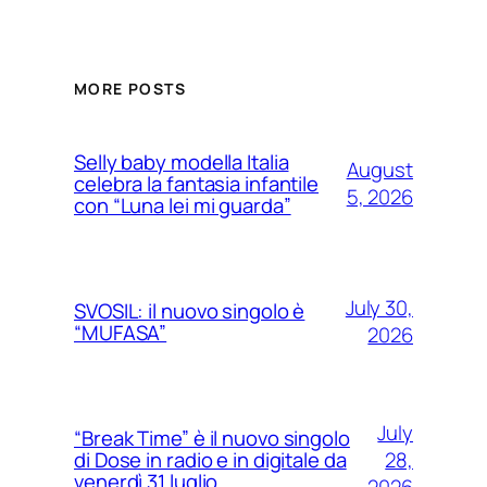
MORE POSTS
Selly baby modella Italia
August
celebra la fantasia infantile
5, 2026
con “Luna lei mi guarda”
July 30,
SVOSIL: il nuovo singolo è
“MUFASA”
2026
July
“Break Time” è il nuovo singolo
28,
di Dose in radio e in digitale da
venerdì 31 luglio
2026