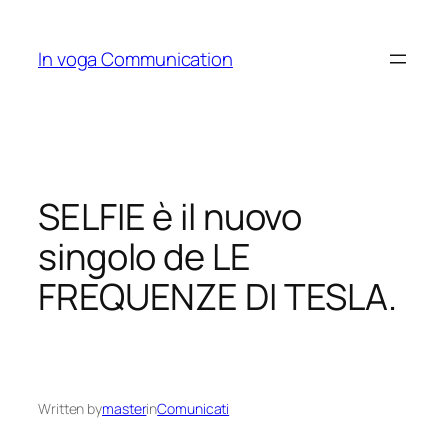
Skip
to
In voga Communication
content
SELFIE è il nuovo
singolo de LE
FREQUENZE DI TESLA.
Written by
master
in
Comunicati