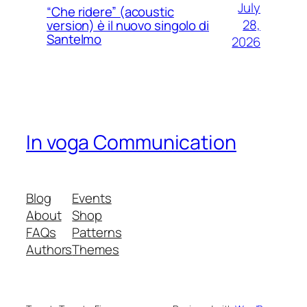
July
“Che ridere” (acoustic
28,
version) è il nuovo singolo di
Santelmo
2026
In voga Communication
Blog
Events
About
Shop
FAQs
Patterns
Authors
Themes