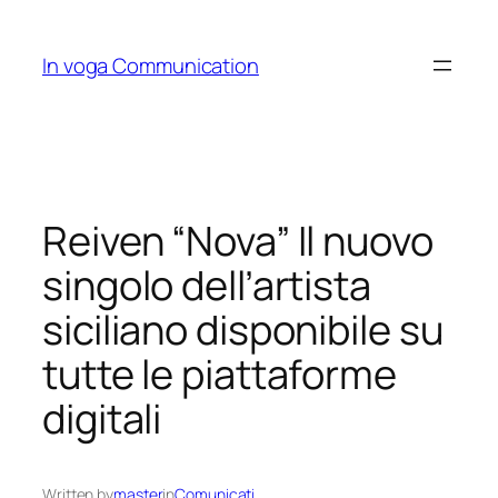
Skip
to
In voga Communication
content
Reiven “Nova” Il nuovo
singolo dell’artista
siciliano disponibile su
tutte le piattaforme
digitali
Written by
master
in
Comunicati