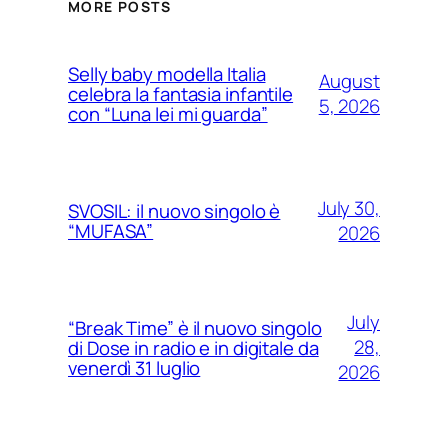
MORE POSTS
Selly baby modella Italia
August
celebra la fantasia infantile
5, 2026
con “Luna lei mi guarda”
July 30,
SVOSIL: il nuovo singolo è
“MUFASA”
2026
July
“Break Time” è il nuovo singolo
28,
di Dose in radio e in digitale da
venerdì 31 luglio
2026