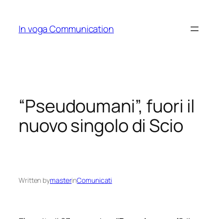
Skip
to
In voga Communication
content
“Pseudoumani”, fuori il
nuovo singolo di Scio
Written by
master
in
Comunicati