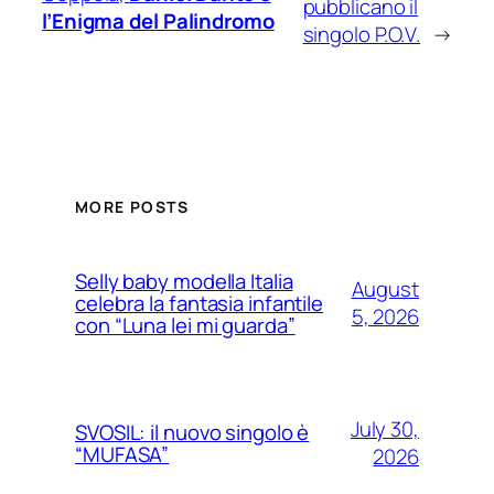
pubblicano il
l’Enigma del Palindromo
singolo P.O.V.
→
MORE POSTS
Selly baby modella Italia
August
celebra la fantasia infantile
5, 2026
con “Luna lei mi guarda”
July 30,
SVOSIL: il nuovo singolo è
“MUFASA”
2026