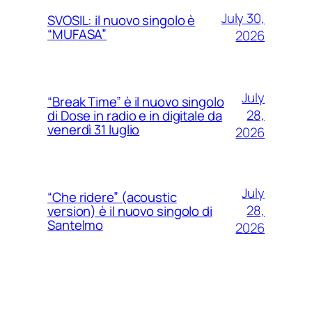
July 30,
SVOSIL: il nuovo singolo è
“MUFASA”
2026
July
“Break Time” è il nuovo singolo
28,
di Dose in radio e in digitale da
venerdì 31 luglio
2026
July
“Che ridere” (acoustic
28,
version) è il nuovo singolo di
Santelmo
2026