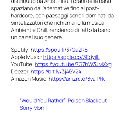
distribuito da Artist First. I brani della band
spaziano dall’alternative fino al post-
hardcore, con paesaggi sonori dominati da
sintetizzatori che richiamano la musica
Ambient e Chill, rendendo di fatto la band
unica nel suo genere.
Spotify:
https://spoti.fi/37Qa2R6
Apple Music:
https://apple.co/3EdyiIL
YouTube:
https://youtu.be/7G7hW3JMXxg
Deezer:
https://bit.ly/3jA6V24
Amazon Music:
https://amzn.to/3vaiPFk
“Would You Rather”
Poison Blackout
Sorry Mom!