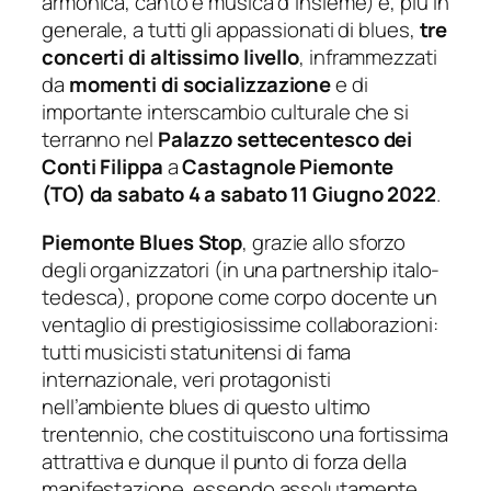
armonica, canto e musica d’insieme) e, più in
generale, a tutti gli appassionati di blues,
tre
concerti di altissimo livello
, inframmezzati
da
momenti di socializzazione
e di
importante interscambio culturale che si
terranno nel
Palazzo settecentesco dei
Conti Filippa
a
Castagnole Piemonte
(TO)
da sabato 4 a sabato 11 Giugno 2022
.
Piemonte Blues Stop
,
grazie allo sforzo
degli organizzatori (in una partnership italo-
tedesca), propone come corpo docente un
ventaglio di prestigiosissime collaborazioni:
tutti musicisti statunitensi di fama
internazionale, veri protagonisti
nell’ambiente blues di questo ultimo
trentennio, che costituiscono una fortissima
attrattiva e dunque il punto di forza della
manifestazione, essendo assolutamente