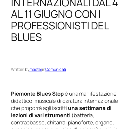
INTERNAZIONALI DAL 4
AL 11 GIUGNO CON I
PROFESSIONISTI DEL
BLUES
Written by
master
in
Comunicati
Piemonte Blues Stop
è una manifestazione
didattico-musicale di caratura internazionale
che proporrà agli iscritti
una settimana di
lezioni di vari strumenti
(batteria,
contrabbasso, chitarra, pianoforte, organo,