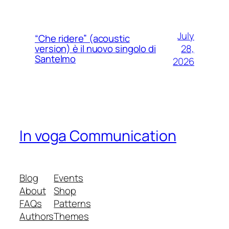
July
“Che ridere” (acoustic
28,
version) è il nuovo singolo di
Santelmo
2026
In voga Communication
Blog
Events
About
Shop
FAQs
Patterns
Authors
Themes