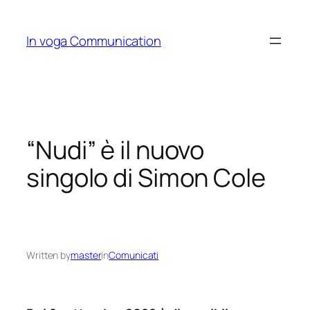
Skip
to
In voga Communication
content
“Nudi” è il nuovo
singolo di Simon Cole
Written by
master
in
Comunicati