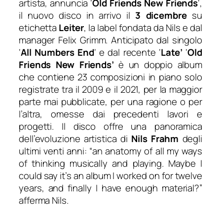
artista, annuncia ‘
Old Friends New Friends
‘,
il nuovo disco in arrivo il
3 dicembre
su
etichetta
Leiter
, la label fondata da
Nils
e dal
manager Felix Grimm. Anticipato dal singolo
‘
All Numbers End
‘ e dal recente ‘
Late’
‘
Old
Friends New Friends’
è un doppio album
che contiene 23 composizioni in piano solo
registrate tra il 2009 e il 2021, per la maggior
parte mai pubblicate, per una ragione o per
l’altra, omesse dai precedenti lavori e
progetti. Il disco offre una panoramica
dell’evoluzione artistica di
Nils
Frahm
degli
ultimi venti anni: “
an anatomy of all my ways
of thinking musically and playing. Maybe I
could say it’s an album I worked on for twelve
years, and finally I have enough material?
”
afferma
Nils
.