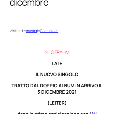
dicembre
Written by
master
in
Comunicati
NILS
FRAHM
‘LATE’
IL NUOVO SINGOLO
TRATTO DAL DOPPIO ALBUM IN ARRIVO IL
3 DICEMBRE 2021
(LEITER)
dopo la prima anticipazione con ‘
All