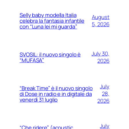
Selly baby modella Italia
August
celebra la fantasia infantile
5, 2026
con “Luna lei mi guarda”
July 30,
SVOSIL: il nuovo singolo è
“MUFASA”
2026
July
“Break Time” è il nuovo singolo
28,
di Dose in radio e in digitale da
venerdì 31 luglio
2026
July
“Che ridere” (acoustic