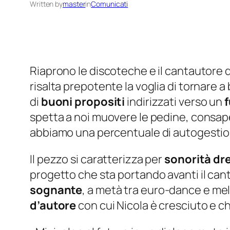
Written by
master
in
Comunicati
Riaprono le discoteche e il cantautore d
risalta prepotente la voglia di tornare a 
di
buoni propositi
indirizzati verso un
f
spetta a noi muovere le pedine, consape
abbiamo una percentuale di autogestione 
Il pezzo si caratterizza per
sonorità d
progetto che sta portando avanti il canta
sognante
, a metà tra euro-dance e mel
d’autore
con cui Nicola è cresciuto e ch