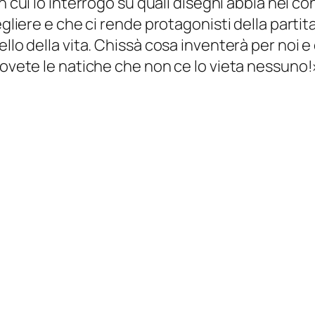
in cui lo interrogo su quali disegni abbia nei c
egliere e che ci rende protagonisti della parti
llo della vita. Chissà cosa inventerà per noi e
uovete le natiche che non ce lo vieta nessuno!