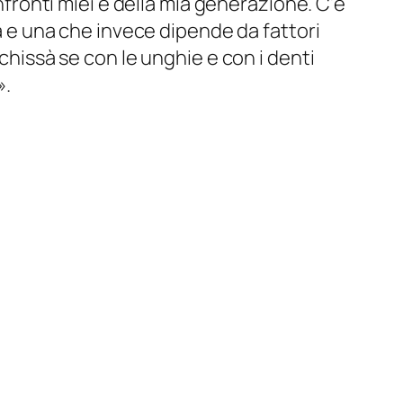
onfronti miei e della mia generazione. C’è
ta e una che invece dipende da fattori
 chissà se con le unghie e con i denti
».