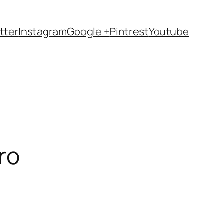
tter
Instagram
Google +
Pintrest
Youtube
ro