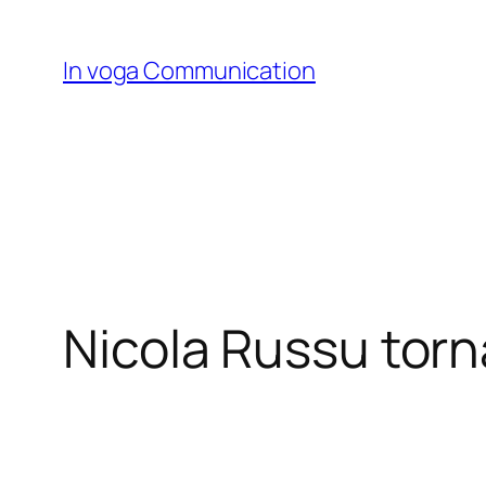
Skip
to
In voga Communication
content
Nicola Russu torna