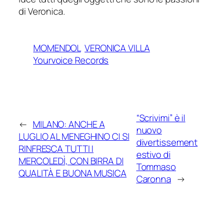
di Veronica.
MOMENDOL
VERONICA VILLA
Yourvoice Records
“Scrivimi” è il
←
MILANO: ANCHE A
nuovo
LUGLIO AL MENEGHINO CI SI
divertissement
RINFRESCA TUTTI I
estivo di
MERCOLEDÌ, CON BIRRA DI
Tommaso
QUALITÀ E BUONA MUSICA
Caronna
→