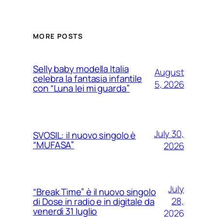
MORE POSTS
Selly baby modella Italia
August
celebra la fantasia infantile
5, 2026
con “Luna lei mi guarda”
July 30,
SVOSIL: il nuovo singolo è
“MUFASA”
2026
July
“Break Time” è il nuovo singolo
28,
di Dose in radio e in digitale da
venerdì 31 luglio
2026