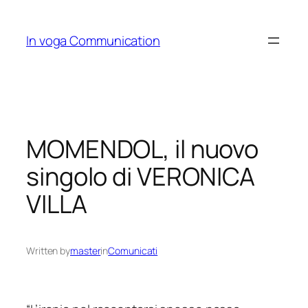
Skip
to
In voga Communication
content
MOMENDOL, il nuovo
singolo di VERONICA
VILLA
Written by
master
in
Comunicati