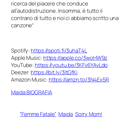
ricerca del piacere che conduce
all’autodistruzione. Insomma, è tutto il
contrario di tutto e noi ci abbiamo scritto una
canzone
“
Spotify:
https://spoti.fi/3uhaT4L
Apple Music:
https://apple.co/3woHW9z
YouTube:
https://youtu.be/3KFv6YAvLdo
Deezer:
https://bit.ly/3ItGfKi
Amazon Music:
https://amzn.to/3N4Ex5R
Maida BIOGRAFIA
“Femme Fatale”
Maida
Sorry Mom!