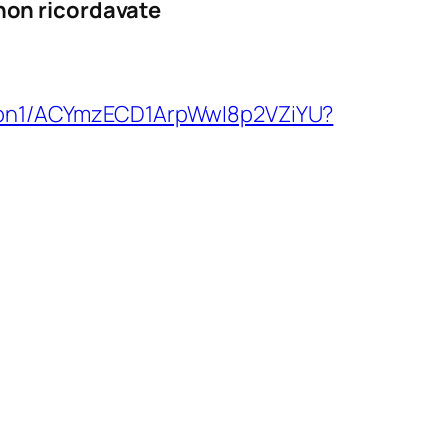
 non ricordavate
ylpn1/ACYmzECD1ArpWwI8p2VZiYU?