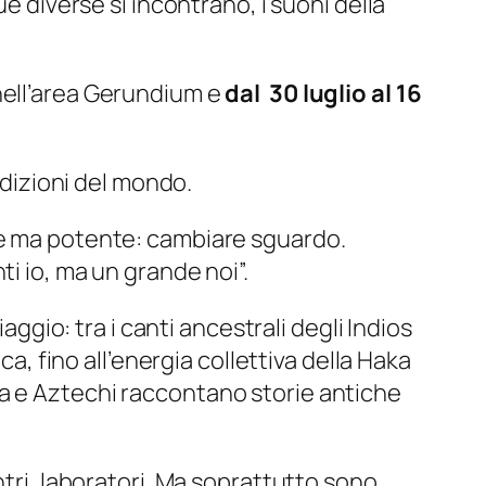
e diverse si incontrano, i suoni della
nell’area Gerundium e
dal 30 luglio al 16
radizioni del mondo.
ce ma potente: cambiare sguardo.
i io, ma un grande noi”.
aggio: tra i canti ancestrali degli Indios
ca, fino all’energia collettiva della Haka
ya e Aztechi raccontano storie antiche
ntri, laboratori. Ma soprattutto sono