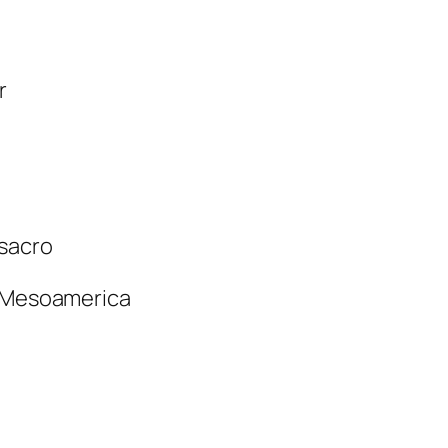
r
 sacro
l Mesoamerica