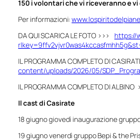
150 i volontari che vi riceveranno e v
Per informazioni:
www.lospiritodelpiane
DA QUI SCARICA LE FOTO >>>
https:/
rlkey=9ffv2vjvr0was4kccasfmhh5g&s
IL PROGRAMMA COMPLETO DI CASIRAT
content/uploads/2026/05/SDP_Prog
IL PROGRAMMA COMPLETO DI ALBINO 
Il cast di Casirate
18 giugno giovedì inaugurazione grupp
19 giugno venerdì gruppo Bepi & the Pri