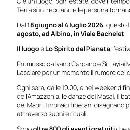
C’è un luogo, ogni estate, dove il tempo 
Terra si intrecciano e le persone tornan
Dal
18 giugno al 4 luglio 2026
, questo 
agosto, ad Albino, in Viale Bachelet
Il luogo
è
Lo Spirito del Pianeta
, festi
Promosso da Ivano Carcano e Simayiai Ma
Lasciare per un momento il rumore del qu
Ogni sera, dalle 19.00, e nei weekend fin 
dell’Amazzonia, le danze dei Masai, il bat
dei Maori. I monaci tibetani disegnano 
attraverso suoni e rituali.
Sono
oltre 800 gli eventi gratuiti
che a