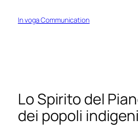
Skip
to
In voga Communication
content
Lo Spirito del Pia
dei popoli indigen