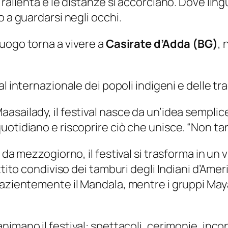
rallenta e le distanze si accorciano. Dove lingu
o a guardarsi negli occhi.
luogo torna a vivere a
Casirate d’Adda (BG)
, 
val internazionale dei popoli indigeni e delle t
asailady, il festival nasce da un’idea sempli
otidiano e riscoprire ciò che unisce. “Non tant
da mezzogiorno, il festival si trasforma in un vi
tito condiviso dei tamburi degli Indiani d’Ameri
pazientemente il Mandala, mentre i gruppi Ma
nimano il festival: spettacoli, cerimonie, inco