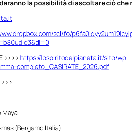
i daranno la possibilità di ascoltare ciò che
ta.it
/www.dropbox.com/scl/fo/p6fa0ldyy2um19lc
t=b80udid3&dl=0
E >>>>
https://lospiritodelpianeta.it/sito/wp-
ramma-completo_CASIRATE_2026.pdf
>>>>
o Maya
smas (Bergamo Italia)