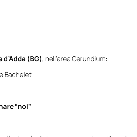
e d’Adda (BG)
, nell’area Gerundium:
le Bachelet
rnare “noi”