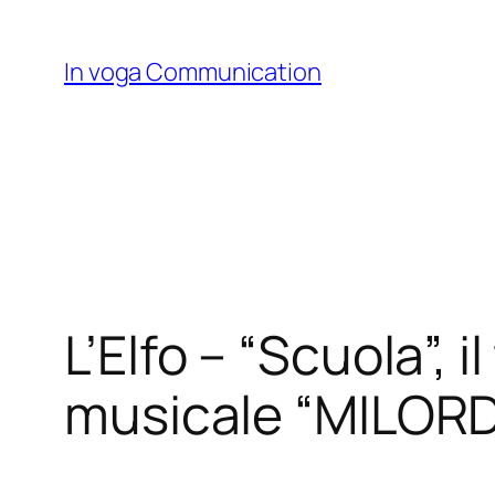
Skip
to
In voga Communication
content
L’Elfo – “Scuola”, 
musicale “MILORD”