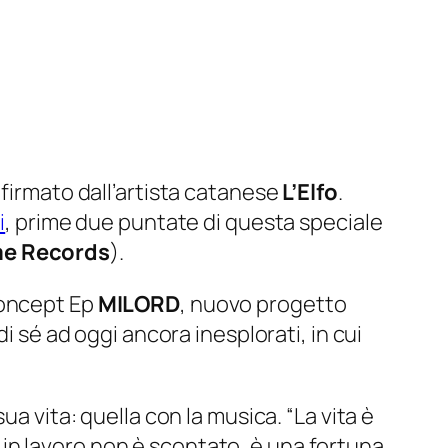
firmato dall’artista catanese
L’Elfo
.
i
, prime due puntate di questa speciale
me Records
).
concept Ep
MILORD
, nuovo progetto
i sé ad oggi ancora inesplorati, in cui
ua vita: quella con la musica.
“La vita è
e in lavoro non è scontato, è una fortuna.