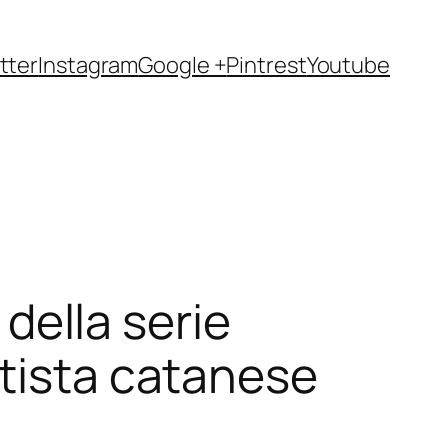
tter
Instagram
Google +
Pintrest
Youtube
 della serie
rtista catanese