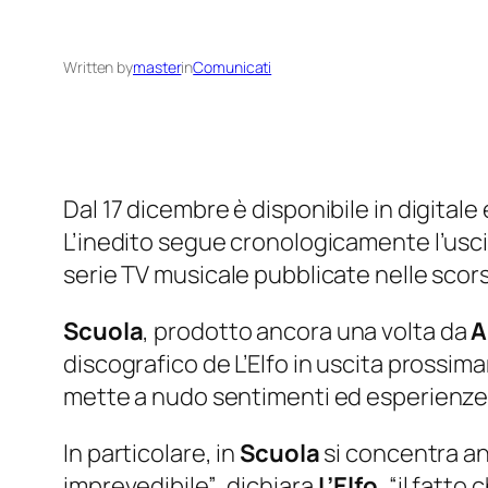
Written by
master
in
Comunicati
Dal 17 dicembre è disponibile in digital
L’inedito segue cronologicamente l’usci
serie TV musicale pubblicate nelle sco
Scuola
, prodotto ancora una volta da
A
discografico de L’Elfo in uscita prossima
mette a nudo sentimenti ed esperienze leg
In particolare, in
Scuola
si concentra an
imprevedibile”
, dichiara
L’Elfo
,
“il fatto 