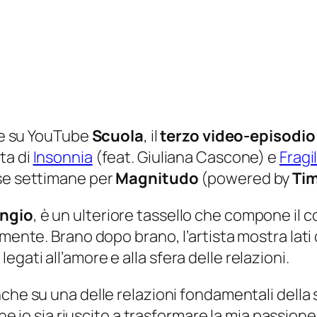
e e su YouTube
Scuola
, il
terzo video-episodio
ta di
Insonnia
(feat. Giuliana Cascone) e
Fragil
rse settimane per
Magnitudo
(powered by
Ti
ngio
, è un ulteriore tassello che compone il 
mente. Brano dopo brano, l’artista mostra lati d
ati all’amore e alla sfera delle relazioni.
che su una delle relazioni fondamentali della s
che io sia riuscito a trasformare la mia passion