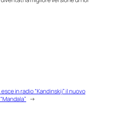
iventati la migliore versione di noi
esce in radio “Kandinskij” il nuovo
P “Mandala”
→