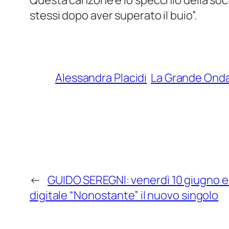
Questa canzone è lo specchio della soci
stessi dopo aver superato il buio”.
Alessandra Placidi
La Grande Ond
←
GUIDO SEREGNI: venerdì 10 giugno es
digitale “Nonostante” il nuovo singolo