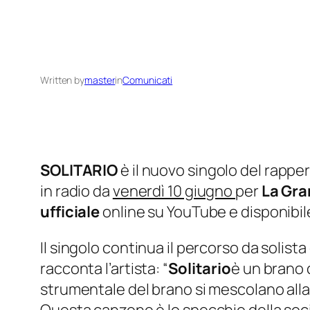
Written by
master
in
Comunicati
SOLITARIO
è il nuovo singolo del rapp
in radio da
venerdì 10 giugno
per
La Gr
ufficiale
online su YouTube e disponibile 
Il singolo continua il percorso da solis
racconta l’artista: “
Solitario
è un brano c
strumentale del brano si mescolano alla p