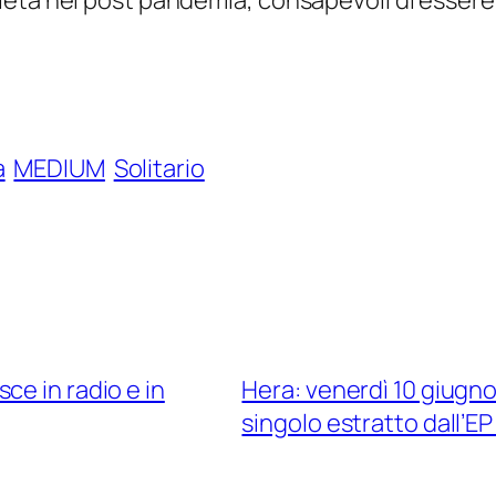
età nel post pandemia, consapevoli di essere d
a
MEDIUM
Solitario
ce in radio e in
Hera: venerdì 10 giugno 
singolo estratto dall’E