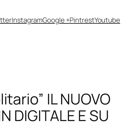
tter
Instagram
Google +
Pintrest
Youtube
itario” IL NUOVO
N DIGITALE E SU