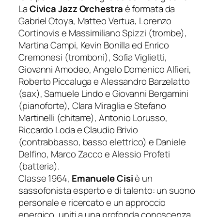
La
Civica Jazz Orchestra
è formata da
Gabriel Otoya, Matteo Vertua, Lorenzo
Cortinovis e Massimiliano Spizzi (trombe),
Martina Campi, Kevin Bonilla ed Enrico
Cremonesi (tromboni), Sofia Viglietti,
Giovanni Amodeo, Angelo Domenico Alfieri,
Roberto Piccaluga e Alessandro Barzelatto
(sax), Samuele Lindo e Giovanni Bergamini
(pianoforte), Clara Miraglia e Stefano
Martinelli (chitarre), Antonio Lorusso,
Riccardo Loda e Claudio Brivio
(contrabbasso, basso elettrico) e Daniele
Delfino, Marco Zacco e Alessio Profeti
(batteria).
Classe 1964,
Emanuele Cisi
è un
sassofonista esperto e di talento: un suono
personale e ricercato e un approccio
energico, uniti a una profonda conoscenza