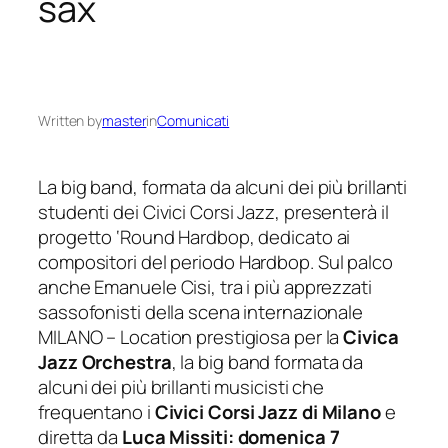
sax
Written by
master
in
Comunicati
La big ba
nd, formata
da alcuni dei più brillanti
studenti dei Civici Corsi Jazz
,
p
resenterà il
progetto ‘Round Hardbop, dedicato ai
compositori
del periodo Hardbop. Sul palco
anche Emanuele Cisi, tra i più apprezzati
sassofonisti della scena internazionale
MILANO – Location prestigiosa per la
Civica
Jazz Orchestra
, la big band formata da
alcuni dei più brillanti musicisti che
frequentano i
Civici Corsi Jazz di Milano
e
diretta da
Luca Missiti: domenica 7