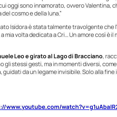
ui oggi sono innamorato, ovvero Valentina, che
ia del cosmo e della luna.”
ato Isidora è stata talmente travolgente che l
 a mia volta dedicata a Cri… Un amore così è il
anuele Leo e girato al Lago di Bracciano
, rac
o gli stessi gesti, ma in momenti diversi, come
a, guidati da un legame invisibile. Solo alla fi
s://www.youtube.com/watch?v=g1uAbaIR