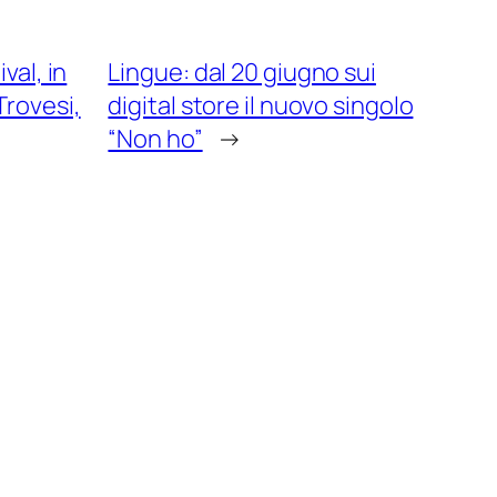
val, in
Lingue: dal 20 giugno sui
Trovesi,
digital store il nuovo singolo
“Non ho”
→