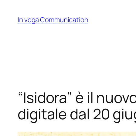
Skip
to
In voga Communication
content
“Isidora” è il nuov
digitale dal 20 gi