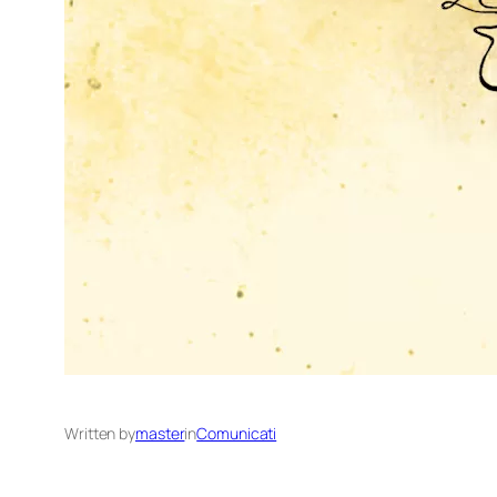
Written by
master
in
Comunicati