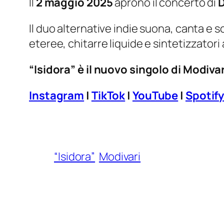
Il
2 maggio 2025
aprono il concerto di
D
Il duo alternative indie suona, canta e s
eteree, chitarre liquide e sintetizzatori
“Isidora” è il nuovo singolo di Modiva
Instagram
|
TikTok
|
YouTube
|
Spotif
“Isidora”
Modivari