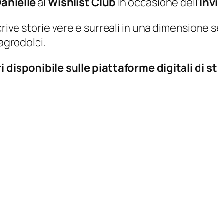
anielle
al
Wishlist Club
in occasione dell’
Inv
crive storie vere e surreali in una dimensione s
 agrodolci.
ri disponibile sulle piattaforme digitali di
y