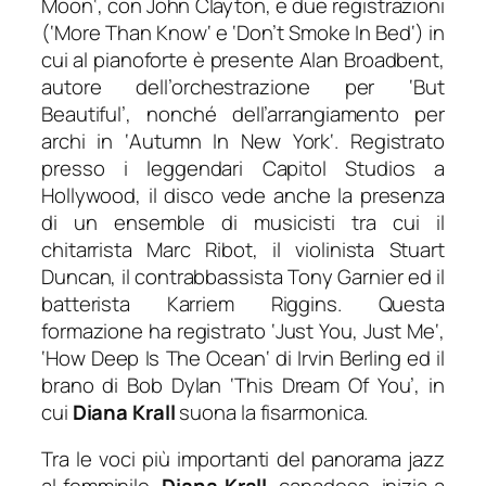
Moon
‘, con John Clayton, e due registrazioni
(
‘More Than Know
‘ e
‘Don’t Smoke In Bed
‘) in
cui al pianoforte è presente Alan Broadbent,
autore dell’orchestrazione per ‘
But
Beautiful’
, nonché dell’arrangiamento per
archi in ‘
Autumn In New York
‘. Registrato
presso i leggendari Capitol Studios a
Hollywood, il disco vede anche la presenza
di un ensemble di musicisti tra cui il
chitarrista Marc Ribot, il violinista Stuart
Duncan, il contrabbassista Tony Garnier ed il
batterista Karriem Riggins. Questa
formazione ha registrato ‘
Just You, Just Me
‘,
‘
How Deep Is The Ocean
‘ di Irvin Berling ed il
brano di Bob Dylan ‘
This Dream Of You’
, in
cui
Diana Krall
suona la fisarmonica.
Tra le voci più importanti del panorama jazz