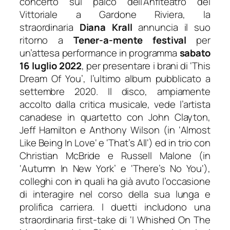
concerto sul palco dell’Anfiteatro del
Vittoriale a Gardone Riviera, la
straordinaria
Diana Krall
annuncia il suo
ritorno a
Tener-a-mente festival
per
un’attesa performance in programma
sabato
16 luglio 2022
, per presentare i brani di ‘
This
Dream Of You’
, l’ultimo album pubblicato a
settembre 2020. Il disco, ampiamente
accolto dalla critica musicale, vede l’artista
canadese in quartetto con John Clayton,
Jeff Hamilton e Anthony Wilson (in ‘
Almost
Like Being In Love
‘ e ‘
That’s All
‘) ed in trio con
Christian McBride e Russell Malone (in
‘
Autumn In New York’
e
‘There’s No You
‘),
colleghi con in quali ha già avuto l’occasione
di interagire nel corso della sua lunga e
prolifica carriera. I duetti includono una
straordinaria first-take di
‘I Whished On The