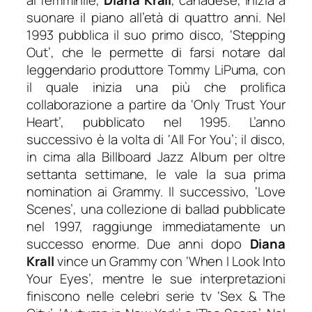
al femminile,
Diana Krall
, canadese, inizia a
suonare il piano all’età di quattro anni. Nel
1993 pubblica il suo primo disco,
‘Stepping
Out’
, che le permette di farsi notare dal
leggendario produttore Tommy LiPuma, con
il quale inizia una più che prolifica
collaborazione a partire da ‘
Only Trust Your
Heart’
, pubblicato nel 1995. L’anno
successivo è la volta di ‘
All For You’
; il disco,
in cima alla Billboard Jazz Album per oltre
settanta settimane, le vale la sua prima
nomination ai Grammy. Il successivo, ‘
Love
Scenes’
, una collezione di ballad pubblicate
nel 1997, raggiunge immediatamente un
successo enorme. Due anni dopo
Diana
Krall
vince un Grammy con ‘
When I Look Into
Your Eyes’
, mentre le sue interpretazioni
finiscono nelle celebri serie tv ‘Sex & The