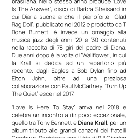
brasiliana. Nello stesso anno produce ‘
Love
Is The Answer’
, disco di Barbra Streisand in
cui Diana suona anche il pianoforte. ‘
Glad
Rag Doll’
, pubblicato nel 2012 e prodotto da T
Bone Burnett, è invece un omaggio alla
musica jazz degli anni ’20 e ’30 contenuti
nella raccolta di 78 giri del padre di Diana.
Due anni dopo è la volta di ‘
Wallflower’
, in cui
la Krall si dedica ad un repertorio più
recente, dagli Eagles a Bob Dylan fino ad
Elton John, oltre ad una preziosa
collaborazione con Paul McCartney. ‘
Turn Up
The Quiet’
esce nel 2017.
‘
Love Is Here To Stay’
arriva nel 2018 e
celebra un incontro a dir poco eccezionale,
quello tra Tony Bennett e
Diana Krall
, per un
album tributo alle grandi canzoni dei fratelli
Gershwin. Registrato con il trio di Bill Charlap