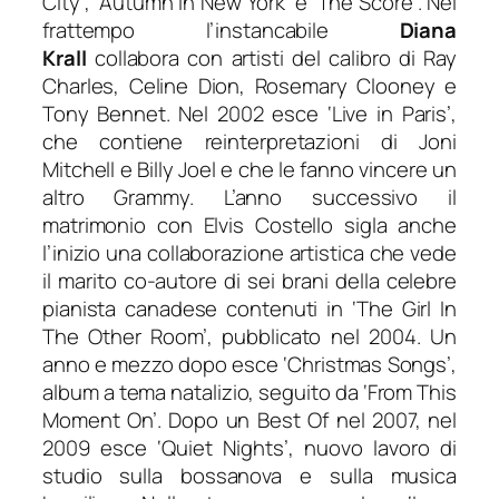
City’, ‘Autumn in New York’ e ‘The Score’. Nel
frattempo l’instancabile
Diana
Krall
collabora con artisti del calibro di Ray
Charles, Celine Dion, Rosemary Clooney e
Tony Bennet. Nel 2002 esce ‘
Live in Paris’
,
che contiene reinterpretazioni di Joni
Mitchell e Billy Joel e che le fanno vincere un
altro Grammy. L’anno successivo il
matrimonio con Elvis Costello sigla anche
l’inizio una collaborazione artistica che vede
il marito co-autore di sei brani della celebre
pianista canadese contenuti in ‘
The Girl In
The Other Room’
, pubblicato nel 2004. Un
anno e mezzo dopo esce
‘Christmas Songs’
,
album a tema natalizio, seguito da ‘
From This
Moment On’
. Dopo un Best Of nel 2007, nel
2009 esce ‘
Quiet Nights’
, nuovo lavoro di
studio sulla bossanova e sulla musica