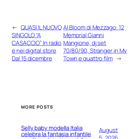
←
QUASI IL NUOVO
Al Bloom di Mezzago: 12
SINGOLO “A
Memorial Gianni
CASACCIO” In radio
Mangione, dj set
e nei digital store
70/80/90, Stranger in My
Dal 15 dicembre
Town e quattro film
→
MORE POSTS
Selly baby modella Italia
August
celebra la fantasia infantile
5, 2026