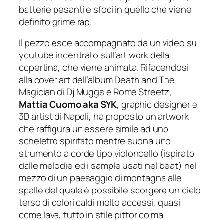
batterie pesanti e sfoci in quello che viene
definito grime rap.
Il pezzo esce accompagnato da un video su
youtube incentrato sull’art work della
copertina, che viene animata. Rifacendosi
alla cover art dell’album
Death and The
Magician
di Dj Muggs e Rome Streetz,
Mattia Cuomo aka SYK
, graphic designer e
3D artist di Napoli, ha proposto un artwork
che raffigura un essere simile ad uno
scheletro spiritato mentre suona uno
strumento a corde tipo violoncello (ispirato
dalle melodie ed i sample usati nel beat) nel
mezzo di un paesaggio di montagna alle
spalle del quale è possibile scorgere un cielo
terso di colori caldi molto accessi, quasi
come lava, tutto in stile pittorico ma