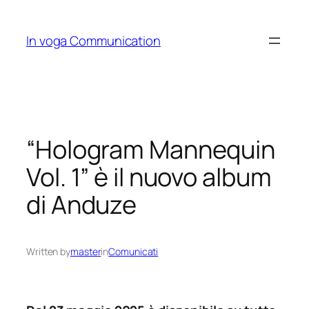
Skip
to
In voga Communication
content
“Hologram Mannequin
Vol. 1” è il nuovo album
di Anduze
Written by
master
in
Comunicati