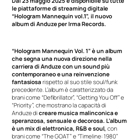
Dal 23 maggio 2025 è disponibile su tutte
le piattaforme di streaming digitale
“Hologram Mannequin vol.1”, il nuovo
album di Anduze per Irma Records.
“Hologram Mannequin Vol. 1” è un album
che segna una nuova direzione nella
carriera di Anduze con un sound più
contemporaneo e una reinvenzione
fantasiosa
rispetto al suo stile soul/funk
precedente. L’album è caratterizzato da
brani come “Defibrillator”, “Getting You Off” e
“Priority”, che mostrano la capacità di
Anduze di
creare musica malinconica e
speranzosa, sensuale e decorosa.
L’album
è un mix di elettronica, R&B e soul,
con
brani come “The GOAT” e “Timeline: 1980”