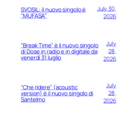
July 30,
SVOSIL: il nuovo singolo è
“MUFASA”
2026
July
“Break Time” è il nuovo singolo
28,
di Dose in radio e in digitale da
venerdì 31 luglio
2026
July
“Che ridere” (acoustic
28,
version) è il nuovo singolo di
Santelmo
2026