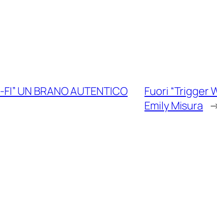
I-FI” UN BRANO AUTENTICO
Fuori “Trigger 
Emily Misura