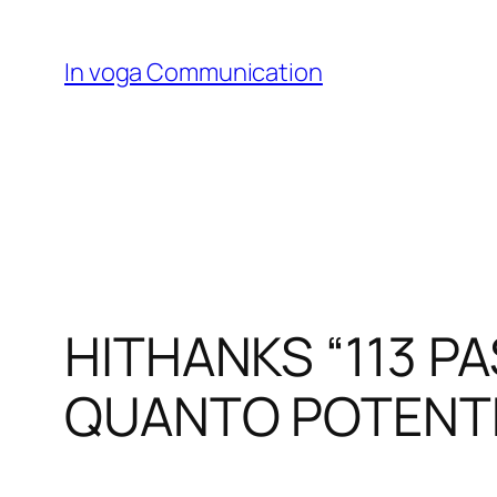
Skip
to
In voga Communication
content
HITHANKS “113 P
QUANTO POTENTE