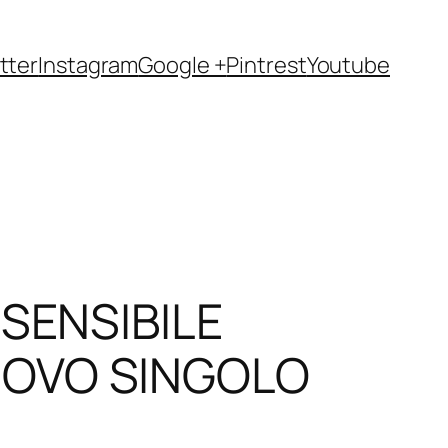
tter
Instagram
Google +
Pintrest
Youtube
 SENSIBILE
UOVO SINGOLO