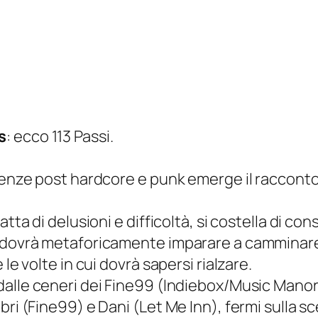
s
: ecco 113 Passi.
uenze post hardcore e punk emerge il racconto d
atta di delusioni e difficoltà, si costella di c
e dovrà metaforicamente imparare a camminar
le volte in cui dovrà sapersi rialzare.
dalle ceneri dei Fine99 (Indiebox/Music Manor
bri (Fine99) e Dani (Let Me Inn), fermi sulla 