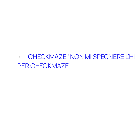
←
CHECKMAZE “NON MI SPEGNERE L’H
PER CHECKMAZE