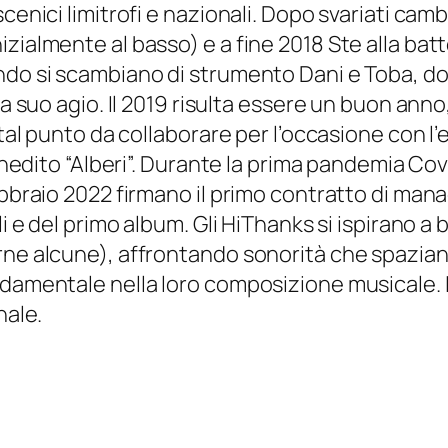
enici limitrofi e nazionali. Dopo svariati cambi
zialmente al basso) e a fine 2018 Ste alla batte
ndo si scambiano di strumento Dani e Toba, dov
 a suo agio. Il 2019 risulta essere un buon anno, 
 tal punto da collaborare per l’occasione con l’
’inedito “Alberi”. Durante la prima pandemia Cov
Febbraio 2022 firmano il primo contratto di ma
li e del primo album. Gli HiThanks si ispirano a
rne alcune), affrontando sonorità che spazia
ndamentale nella loro composizione musicale. I
nale.