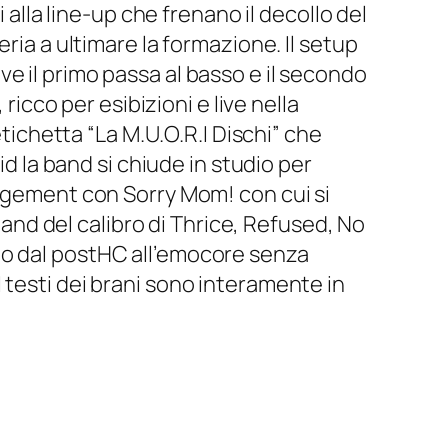
 alla line-up che frenano il decollo del
ria a ultimare la formazione. Il setup
e il primo passa al basso e il secondo
ricco per esibizioni e live nella
etichetta “La M.U.O.R.I Dischi” che
id la band si chiude in studio per
nagement con Sorry Mom! con cui si
 band del calibro di Thrice, Refused, No
no dal postHC all’emocore senza
 testi dei brani sono interamente in