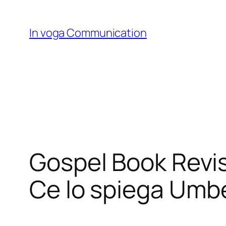
Skip
to
In voga Communication
content
Gospel Book Revisi
Ce lo spiega Umbe