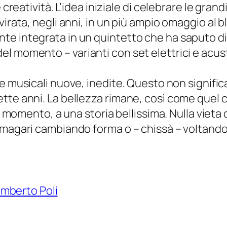
creatività. L’idea iniziale di celebrare le grand
irata, negli anni, in un più ampio omaggio al b
 integrata in un quintetto che ha saputo diffe
l momento – varianti con set elettrici e acust
ade musicali nuove, inedite. Questo non signifi
tte anni. La bellezza rimane, così come quel c
l momento, a una storia bellissima. Nulla vieta c
 magari cambiando forma o – chissà – voltando
mberto Poli