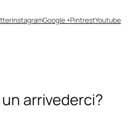
tter
Instagram
Google +
Pintrest
Youtube
 un arrivederci?