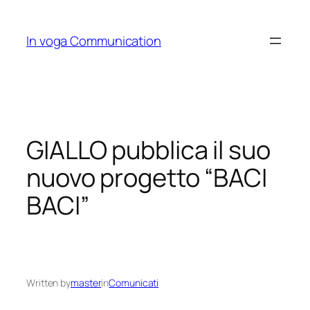
Skip
to
In voga Communication
content
GIALLO pubblica il suo
nuovo progetto “BACI
BACI”
Written by
master
in
Comunicati